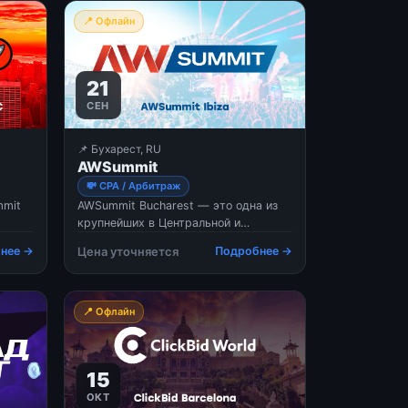
📍 Офлайн
21
СЕН
📌 Бухарест, RU
AWSummit
💸 CPA / Арбитраж
mmit
AWSummit Bucharest — это одна из
крупнейших в Центральной и
ps
Восточной Европе b2b-конференций,
нее →
Цена уточняется
Подробнее →
тий в
целиком посвященная партнерскому
маркетингу (affiliate marketing),
монетизации цифрового трафика и
созданию контента. Мероприятие
📍 Офлайн
це)
проводится с 2014 года и с
мму.
15
ОКТ