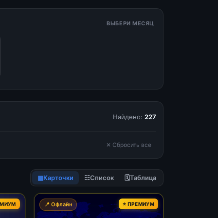
ВЫБЕРИ МЕСЯЦ
Найдено:
227
✕ Сбросить все
▦
Карточки
☷
Список
🗓
Таблица
ЕМИУМ
📍 Офлайн
⭐ ПРЕМИУМ