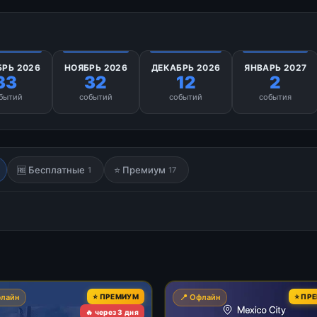
БРЬ 2026
НОЯБРЬ 2026
ДЕКАБРЬ 2026
ЯНВАРЬ 2027
33
32
12
2
бытий
событий
событий
события
🆓 Бесплатные
⭐ Премиум
1
17
флайн
⭐ ПРЕМИУМ
📍 Офлайн
⭐ ПР
🔥 через 3 дня