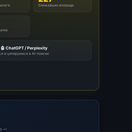
талоге
ближайших впереди
ынка
 🤖 ChatGPT / Perplexity
я и цитируемся в AI-поиске
ар —