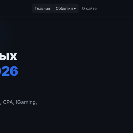
Главная
События ▾
О сайте
ных
026
 CPA, iGaming,