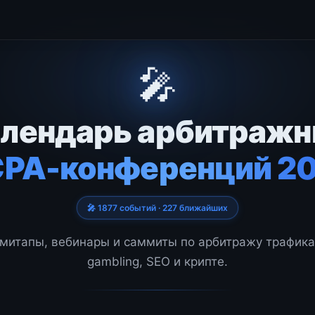
🎤
лендарь арбитраж
CPA-конференций 2
🎤 1877 событий · 227 ближайших
митапы, вебинары и саммиты по арбитражу трафика,
gambling, SEO и крипте.