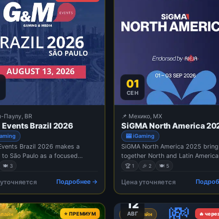
01
СЕН
н-Паулу, BR
📌 Мехико, MX
Events Brazil 2026
SiGMA North America 20
Gaming
🎰 iGaming
vents Brazil 2026 makes a
SiGMA North America 2025 bring
n to São Paulo as a focused
together North and Latin America
g point for the country’s iGaming
iGaming markets in Mexico City f
🍽 3
🏆 1
🎉 2
🍽 5
orts betting industry. Building
three days of focused content,
 уточняется
Подробнее →
Цена уточняется
Подроб
uccessful first edition, the event
exhibitions, and networking. SiG
 together leading operators,
North America is aimed at buildin
12
ations, and industry profe
meaningful connections and
💸
encouraging growth ac
АВГ
флайн
⭐ ПРЕМИУМ
📍 Офлайн
🔥 чере