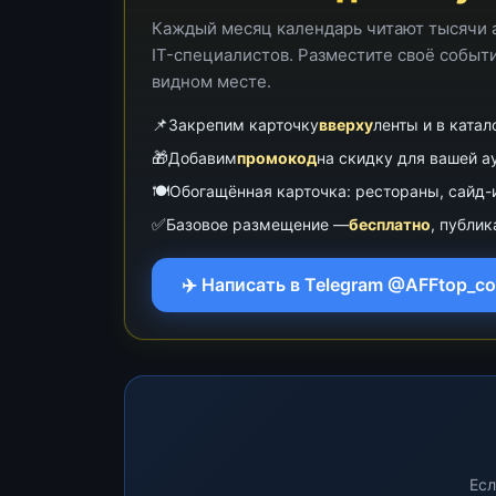
Каждый месяц календарь читают тысячи 
IT-специалистов. Разместите своё событ
видном месте.
📌
Закрепим карточку
вверху
ленты и в катал
🎁
Добавим
промокод
на скидку для вашей а
🍽
Обогащённая карточка: рестораны, сайд-
✅
Базовое размещение —
бесплатно
, публик
✈️ Написать в Telegram @AFFtop_c
Есл