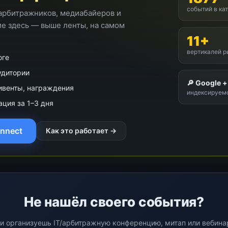
событий в ка
арбитражников, медиабайеров и
ие здесь — выше ленты, на самом
11+
вертикалей р
оге
удитории
🔎 Google +
ивенты, награждения
индексируемс
ация за 1–3 дня
onnect
Как это работает →
Не нашёл своего события?
и организуешь IT/арбитражную конференцию, митап или вебин