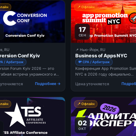
ктов и обсуждении стратегий ...
качественного ...
флайн
📍 Офлайн
17
СЕН
ев, RU
📌 Нью-Йорк, RU
ersion Conf Kyiv
Business of Apps NYC
PA / Арбитраж
💸 CPA / Арбитраж
rsion Forum Kyiv 2026 — это
Конференция App Promotion Su
абная встреча украинского и
NYC в 2026 году официально
ейского affiliate-сообщества,
переименована в Business of Ap
 уточняется
Подробнее →
Цена уточняется
Подроб
щенная развитию перформанс-
NYC. Это одно из ведущих собы
тинга, монетизации трафика и
США, посвященное росту и
кy новых продуктов. Форум
масштабированию мобильных
иняет медиабайеров и
приложений. Переезд на новую
флайн
📍 Офлайн
стеров с топовыми сер
площадку (Convene на 46-й ули
позволил увеличить количество
участников и расширить програ
02
5
ОКТ