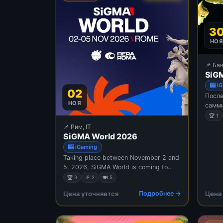
3
НО
📌 Бан
SiGM
🎰 i
02
После
НОЯ
самми
следу
🏆 1
Таила
📌 Рим, IT
извес
SiGMA World 2026
энерг
🎰 iGaming
динам
Taking place between November 2 and
быстр
5, 2026, SiGMA World is coming to
издан
Rome, Italy, one of the most promising
🏆 3
🎉 2
🍽 5
самых
markets in Europe. This year's event
предс
Цена уточняется
Подробнее →
Цена
will be located at the Fiera Roma,
орган
which is known as one of Europe's
прове
biggest and most important exhibiti
будущ