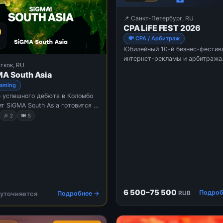
📌 Санкт-Петербург, RU
CPA LiFE FEST 2026
0
💸 CPA / Арбитраж
Я
Юбилейный 10-й бизнес-фестив
интернет-рекламы и арбитража
гкок, RU
3500+ участников, экспо, главн
A South Asia
сцена, развлекательная зона.
Gaming
 успешного дебюта в Коломбо
т SiGMA South Asia готовится к
ющей остановке в Бангкоке,
🎉 2
🍽 5
нд. Этот легендарный город,
тный своей мощной
етикой, идеально отражает
ику этого интригующего и
орастущего рынка. Второе
ие мероприятия соберет вместе
 разных экспертов отрасли,
тавителей регулирующих
6 500–75 500
Подроб
RUB
 уточняется
Подробнее →
ов и ведущих операторов для
дения ключевых дискуссий о
ем игровой индустрии в ...