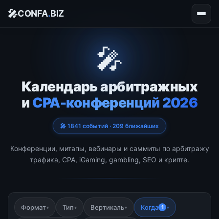
🎤
CONFA
.
BIZ
🎤
Календарь арбитражных
и
CPA-конференций 2026
🎤 1841 событий · 209 ближайших
Конференции, митапы, вебинары и саммиты по арбитражу
трафика, CPA, iGaming, gambling, SEO и крипте.
Формат
Тип
Вертикаль
Когда
1
▾
▾
▾
▾