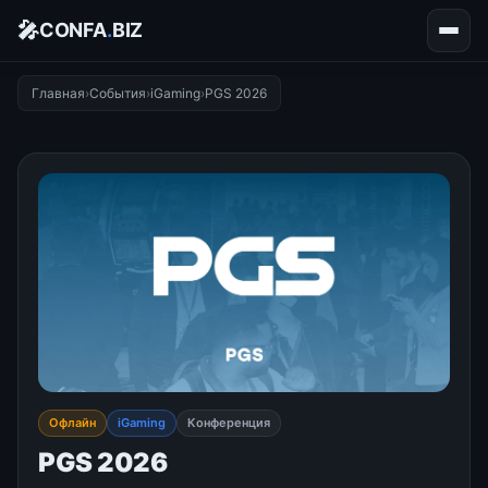
🎤
CONFA
.
BIZ
Главная
›
События
›
iGaming
›
PGS 2026
Офлайн
iGaming
Конференция
PGS 2026