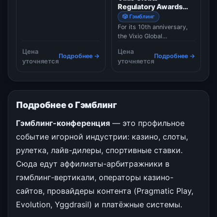
более 30 лет. Это
Regulatory Awards
витрина последних
2026
🎲 Гэмблинг
инноваций в области
For its 10th anniversary,
игровых технологий,
the Vixio Global
гостеприимства и
Regulatory Awards (GRAs)
оборудования для казино.
Цена
Цена
2026 is returning on
Подробнее →
Подробнее →
Выставка занимает
уточняется
уточняется
November 18 to its home,
огромную площадь в
London's Grand
гавани Дарлинг-Харбор.
Connaught Rooms. The
Ключевые особенности
event aims to recognize
2026 года: Технологии
regulatory progress and
Подробнее о Гэмблинг
гостеприимства: Помимо
the future of the sector.
игровых автоматов,
Each GRA reflects a
Гэмблинг-конференция
— это профильное
большое внимание
commit
уделяется системам
событие игорной индустрии: казино, слоты,
управления отелями,
рулетка, лайв-дилеры, спортивные ставки.
ресторанному
оборудованию и
Сюда едут аффилиаты-арбитражники в
решениям для
гэмблинг-вертикали, операторы казино-
безопасности. Семинары
AGE: Бесплатные
сайтов, провайдеры контента (Pragmatic Play,
образовательные сессии,
Evolution, Yggdrasil) и платёжные системы.
...