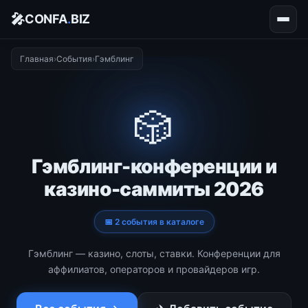
🎤
CONFA
.
BIZ
Главная
›
События
›
Гэмблинг
🎲
Гэмблинг-конференции и
казино-саммиты 2026
📅 2 события в каталоге
Гэмблинг — казино, слоты, ставки. Конференции для
аффилиатов, операторов и провайдеров игр.