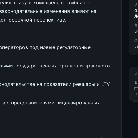
гуляторику и комплаенс в гэмблинге.

 законодательные изменения влияют на
G
Л
долгосрочной перспективе.

О

у
операторов под новые регуляторные
лями государственных органов и правового
📡

онодательстве на показатели ревшары и LTV


нга с представителями лицензированных