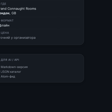
 ГДЕ
rand Connaught Rooms
ондон
, GB
 ФОРМАТ
флайн
 ЦЕНА
точняй у организатора
 ДЛЯ AI / API
 Markdown-версия
 JSON каталог
 Atom-фид