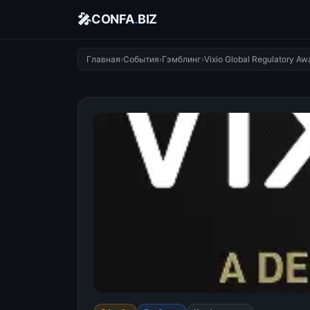
🎤
CONFA
.
BIZ
Главная
›
События
›
Гэмблинг
›
Vixio Global Regulatory A