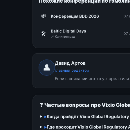
Похожие конференции по гэмблин
💸
Конференция BDD 2026
07 
Baltic Digital Days
🎤
07 
📍 Калининград
Давид Артов
👤
главный редактор
Если в описании что-то устарело ил
❓ Частые вопросы про Vixio Glob
▸
Когда пройдёт Vixio Global Regulator
▸
Где проходит Vixio Global Regulatory