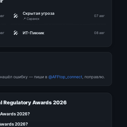
г
Скрытая угроза
🎤
авг
07 авг
📍 Саранск
🎤
ИТ-Пикник
авг
08 авг
и нашёл ошибку — пиши в
@AFFtop_connect
, поправлю.
al Regulatory Awards 2026
y Awards 2026?
 Awards 2026?