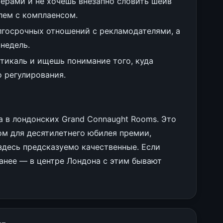
ерами и не хочешь внезапно словить шейв
лем с комплаенсом.
лгосрочных отношений с рекламодателями, а
недель.
ртикаль и ищешь понимание того, куда
о регулирования.
а в лондонских Grand Connaught Rooms. Это
м для десятилетнего юбилея премии,
здесь предсказуемо качественные. Если
ранее — в центре Лондона с этим бывают