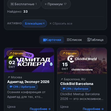
🆓 Бесплатные
⭐ Премиум
1
17
Найдено:
33
✕
АКТИВНО
Ближайшие
✕ Сбросить все
▦
Карточки
☷
Список
🗓
Таблица
📍 Офлайн
📍 Офлайн
02
15
ОКТ
ОКТ
📌 Москва
📌 Барселона, RU
Адмитад Эксперт 2026
ClickBid Barcelona
💸 CPA / Арбитраж
💸 CPA / Арбитраж
Осенняя конференция от
ClickBid Meetup Barcelona
Адмитад для тех, кто
2026 — это эксклюзивное
зарабатывает в digital:
вечернее мероприятие для
партнерский маркетинг, e-
Цена
Цена
профессионалов в сфере
Подробнее →
Подробнее →
commerce, маркетплейсы и