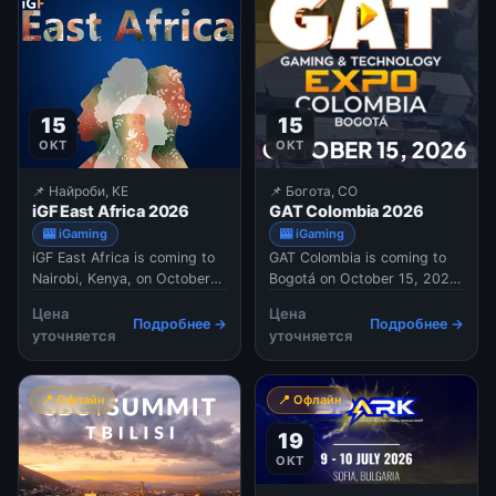
operators and
15
15
ОКТ
ОКТ
📌 Найроби, KE
📌 Богота, CO
iGF East Africa 2026
GAT Colombia 2026
🎰 iGaming
🎰 iGaming
iGF East Africa is coming to
GAT Colombia is coming to
Nairobi, Kenya, on October
Bogotá on October 15, 2026,
15, 2026. Taking place at the
as the main business
Цена
Цена
Carnivore Restaurant, the
meeting for land-based and
Подробнее →
Подробнее →
уточняется
уточняется
sports betting and iGaming
online gaming operators.
event is set to connect
Taking place at the Sheraton
regional experts, innovators,
Salitre Hotel, the one-day
📍 Офлайн
📍 Офлайн
and decision-makers. With a
showroom is designed for
focus on East Africa's growin
negotiations and business
19
planning. Region
ОКТ