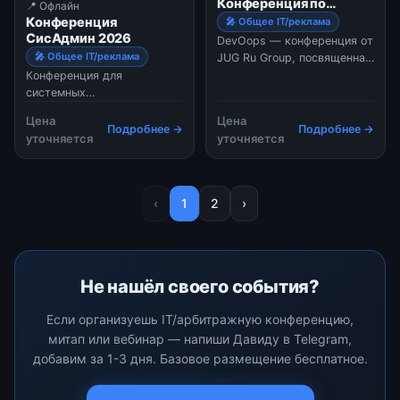
Конференция по
📍 Офлайн
интеллекта и автоматизации
инженерным
Конференция
🎤 Общее IT/реклама
до создания эмоциональной
решениям и DevOps-
СисАдмин 2026
лояльности и сервиса,
DevOops — конференция от
культуре
🎤 Общее IT/реклама
ориентированного на
JUG Ru Group, посвященная
реальные нужды людей. На
практикам DevOps. Она
Конференция для
мероприятии будет
объединяет специалистов
системных
представлено более ...
по разработке и
администраторов СисАдмин
Цена
Цена
эксплуатации, чтобы в итоге
2026Один день —
Подробнее →
Подробнее →
уточняется
уточняется
все могли…
максимум пользы!9 октября
2026 года в московском
кластере «Ломоносов»
состоится Сис…
‹
1
2
›
Не нашёл своего события?
Если организуешь IT/арбитражную конференцию,
митап или вебинар — напиши Давиду в Telegram,
добавим за 1-3 дня. Базовое размещение бесплатное.