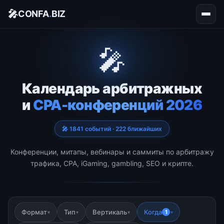
🎤
CONFA
.
BIZ
🎤
Календарь арбитражных
и
CPA-конференций 2026
🎤 1841 событий · 222 ближайших
Конференции, митапы, вебинары и саммиты по арбитражу
трафика, CPA, iGaming, gambling, SEO и крипте.
Формат
Тип
Вертикаль
Когда
1
▾
▾
▾
▾