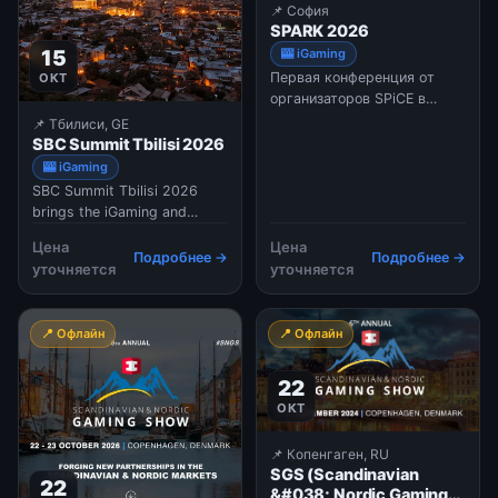
📌 София
SPARK 2026
🎰 iGaming
15
Первая конференция от
ОКТ
организаторов SPiCE в
Болгарии: гемблинг,
📌 Тбилиси, GE
платежи и партнерский
SBC Summit Tbilisi 2026
маркетинг в Юго-Восточной
🎰 iGaming
Европе. ИИ в поиске, новые
SBC Summit Tbilisi 2026
модели работы для
brings the iGaming and
аффилиатов, live ops,
sports betting industry to
комплаенс и нетворкинг.
Цена
Цена
Georgia’s capital, gathering
Подробнее →
Подробнее →
уточняется
уточняется
2,000 senior professionals
from Eastern Europe and
Central Asia for industry
📍 Офлайн
📍 Офлайн
discussions, networking, and
partnership-making. Hosted
at the Sherato
22
ОКТ
📌 Копенгаген, RU
SGS (Scandinavian
22
&#038; Nordic Gaming