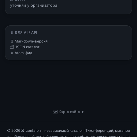
уточняй у организатора
📡 ДЛЯ AI / API
📄 Markdown-версия
🗂 JSON каталог
📡 Atom-фид
🗺 Карта сайта
▼
© 2026 🎤 confa.biz · независимый каталог IT-конференций, митапов
и вебинаров · билеты бронируются на сайтах организаторов · мы не