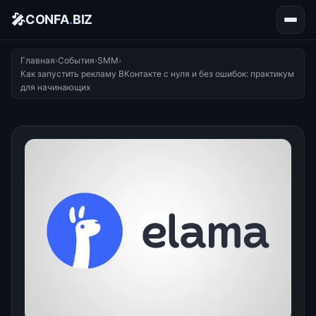
🎤
CONFA
.
BIZ
Главная
›
События
›
SMM
›
Как запустить рекламу ВКонтакте с нуля и без ошибок: практикум
для начинающих