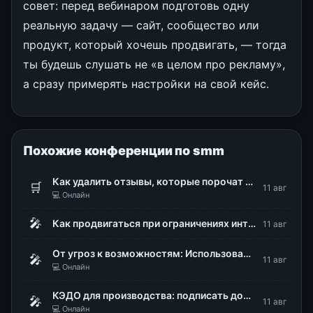
совет: перед вебинаром подготовь одну
реальную задачу — сайт, сообщество или
продукт, который хочешь продвигать, — тогда
ты будешь слушать не «в целом про рекламу»,
а сразу примерять настройки на свой кейс.
Похожие конференции по smm
Как удалить отзывы, которые порочат репутацию бизнеса
🛒
11 авг
💻 Онлайн
🎤
Как продвигаться при ограничениях интернета: белые списки, Директ и офлайн-конверсии
11 авг
От угроз к возможностям: Использование DLP для стратегического управления рисками
🎤
11 авг
💻 Онлайн
КЭДО для производства: подписать документы, не снимая каски и перчаток
🎤
11 авг
💻 Онлайн