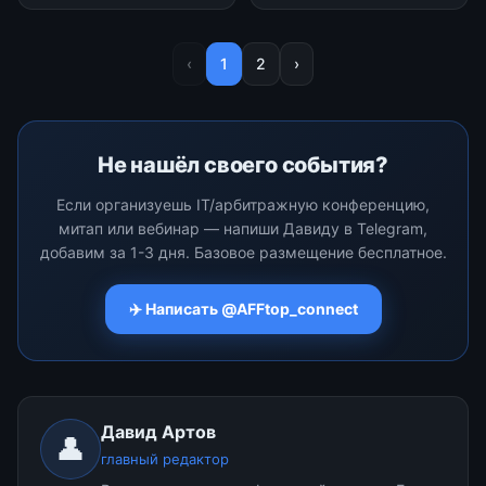
разберем:✅ должен ли
этом у ИТ-руководителей
инженер уметь програ…
возник…
‹
1
2
›
Не нашёл своего события?
Если организуешь IT/арбитражную конференцию,
митап или вебинар — напиши Давиду в Telegram,
добавим за 1-3 дня. Базовое размещение бесплатное.
✈️ Написать @AFFtop_connect
Давид Артов
👤
главный редактор