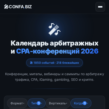
🎤
CONFA
.
BIZ
🎤
Календарь арбитражных
и
CPA-конференций 2026
🎤 1850 событий · 218 ближайших
Конференции, митапы, вебинары и саммиты по арбитражу
трафика, CPA, iGaming, gambling, SEO и крипте.
Формат
Тип
Вертикаль
Когда
1
1
▾
▾
▾
▾