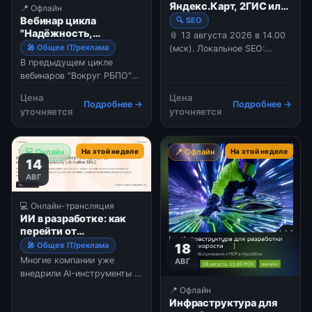
Яндекс.Карт, 2ГИС или
📍 Офлайн
как продвигать
Вебинар цикла
🔍 SEO
офлайн-бизнес.
"Надёжность,
📎 13 августа 2026 в 14.00
качество,
🎤 Общее IT/реклама
(мск). Локальное SEO:
безопасность ПО:
магия Яндекс.Карт, 2ГИС
В предыдущем цикле
методология и
или как продвигать офлайн-
вебинаров "Вокруг РБПО"
инструменты"
бизнес. В 2026 году
мы рассмотрели 25
Цена
Цена
оказаться в топе поисковой
процессов из ГОСТ Р 56939
Подробнее →
Подробнее →
уточняется
уточняется
выдачи уже недостаточно
—2024, направленных на
— важно, чтобы видимость
создание безопасных
вашего бизнеса в поиске
программных решений. …
💻 Онлайн
На этой неделе
📍 Офлайн
На этой неделе
приносила стабильные
14
продажи. Но
АВГ
💻 Онлайн-трансляция
ИИ в разработке: как
перейти от
экспериментов к
🎤 Общее IT/реклама
18
системному
Многие компании уже
АВГ
результату с AI-native
внедрили AI-инструменты в
SDLC
разработку, но не получили
📍 Офлайн
ожидаемого эффекта. Одни
Инфраструктура для