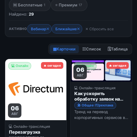
🆓 Бесплатные
⭐ Премиум
1
17
Найдено:
29
✕
✕
АКТИВНО
Вебинар
Ближайшие
✕ Сбросить все
▦
Карточки
☷
Список
🗓
Таблица
💻 Онлайн
🔥 сегодня
💻 Онлайн
🔥 сегодня
06
АВГ
💻 Онлайн-трансляция
Как ускорить
обработку заявок на
ИТ-сервисы в 48 раз
🎤 Общее IT/реклама
06
Тренд на перевод
АВГ
корпоративных сервисов в
цифру идет уже давно, но
💻 Онлайн-трансляция
что делать, если привычные
Перезагрузка
CRM-ки не приживаются, а