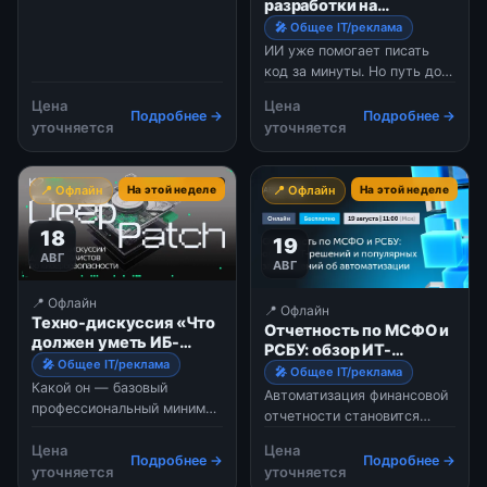
разработчики используют
разработки на
ИИ ежедневно, другие
гиперскорости:
🎤 Общее IT/реклама
остаются скептиками,
сервисы
ИИ уже помогает писать
самообслуживания и
качество кода становится
код за минуты. Но путь до
MCP в HyperDrive
менее предсказуемым, а
рабочего сервиса по-
успешные практики не
Цена
Цена
прежнему занимает дни или
Подробнее →
Подробнее →
удаётся масштабир
уточняется
уточняется
недели — из-за ручных
инфраструктурных
процессов, тикет…
📍 Офлайн
На этой неделе
📍 Офлайн
На этой неделе
18
19
АВГ
АВГ
📍 Офлайн
📍 Офлайн
Техно-дискуссия «Что
Отчетность по МСФО и
должен уметь ИБ-
РСБУ: обзор ИТ-
инженер»
🎤 Общее IT/реклама
решений и популярных
🎤 Общее IT/реклама
Какой он — базовый
заблуждений об
Автоматизация финансовой
автоматизации
профессиональный минимум
отчетности становится
ИБ-инженера?В новом
одной из актуальных задач
выпуске техно-дискуссий
Цена
Цена
цифровой трансформации
Подробнее →
Подробнее →
К2 Кибербезопасность
уточняется
уточняется
финансовой функции. При