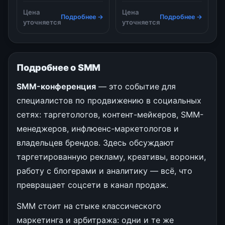
управлению командой и
цифровому маркетингу
многому другому. В
Цена
Цена
на западном побережье
Подробнее →
Подробнее →
программе «Пока вы для
уточняется
уточняется
Канады SocialPacific
всех, вы ни для кого»,
2026 пройдет 23–24
как нишевание помогает
сентября 2026 года в
агентству убрать
Ванкувере.
конкуренцию и увеличить
Организованное
Подробнее о SMM
продажи Почему в 2026
сообществом SocialNext
году нишевание стало
событие собирает более
SMM-конференция
— это событие для
обязательны
500 профессионалов
специалистов по продвижению в социальных
сферы маркетинга,
контент-стр
сетях: таргетологов, контент-мейкеров, SMM-
менеджеров, инфлюенс-маркетологов и
владельцев брендов. Здесь обсуждают
таргетированную рекламу, креативы, воронки,
работу с блогерами и аналитику — всё, что
превращает соцсети в канал продаж.
SMM стоит на стыке классического
маркетинга и арбитража: одни и те же