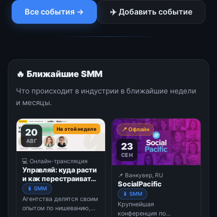
Все события →
✈️ Добавить событие
🔥 Ближайшие SMM
Что происходит в индустрии в ближайшие недели
и месяцы.
💻 Онлайн
На этой неделе
📍 Офлайн
20
АВГ
23
СЕН
💻 Онлайн-трансляция
Управляй: куда расти
📌 Ванкувер, RU
и как перестраивать
SocialPacific
команду агентству
📱 SMM
📱 SMM
Агентства делятся своим
Крупнейшая
опытом по нишеванию,
конференция по