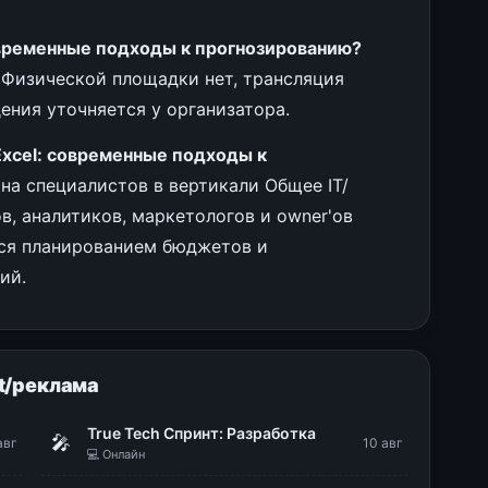
овременные подходы к прогнозированию?
. Физической площадки нет, трансляция
ения уточняется у организатора.
Excel: современные подходы к
на специалистов в вертикали Общее IT/
в, аналитиков, маркетологов и owner'ов
тся планированием бюджетов и
ий.
t/реклама
True Tech Спринт: Разработка
🎤
авг
10 авг
💻 Онлайн