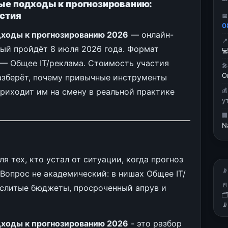
ные подходы к прогнозированию:
астия

0
дходы к прогнозированию 2026
— онлайн-

орый пройдёт 8 июля 2026 года. Формат

— Общее IT/реклама. Стоимость участия

О
разберёт, почему привычные инструменты
приходит им на смену в реальной практике

у

N
ля тех, кто устал от ситуации, когда прогноз
📡
Вопрос не академический: в нишах Общее IT/

 слитые бюджеты, просроченный апрув и


дходы к прогнозированию 2026
- это разбор