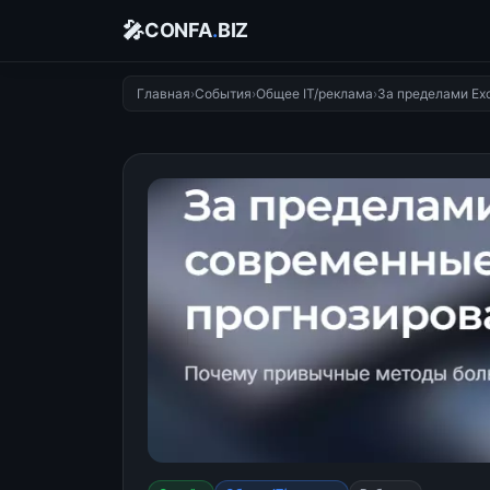
🎤
CONFA
.
BIZ
Главная
›
События
›
Общее IT/реклама
›
За пределами Ex