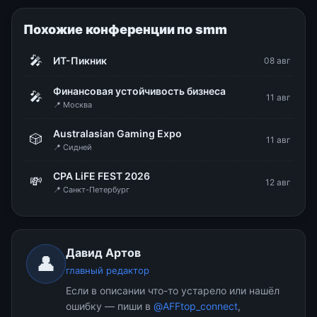
Похожие конференции по smm
🎤
ИТ-Пикник
08 авг
Финансовая устойчивость бизнеса
🎤
11 авг
📍 Москва
Australasian Gaming Expo
🎲
11 авг
📍 Сидней
CPA LiFE FEST 2026
💸
12 авг
📍 Санкт-Петербург
Давид Артов
👤
главный редактор
Если в описании что-то устарело или нашёл
ошибку — пиши в
@AFFtop_connect
,