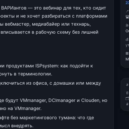
2
 ВАРИантов — это вебинар для тех, кто сидит

роекты и не хочет разбираться с платформами

ты вебмастер, медиабайер или технарь,

О
 вписывается в рабочую схему без лишней

у

M
ми продуктами ISPsystem: как подойти к
онуть в терминологии.
дключиться из офиса, с домашки или между
📡


е будут VMmanager, DCImanager и Clouden, но

нно на VMmanager.
фте без маркетингового тумана: что где
мысл внедрять.