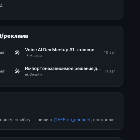
е.
t/реклама
Voice AI Dev Meetup #1: голосовые технологии в продакшене
🎤
авг
10 авг
📍 Москва
Импортонезависимое решение для построения надежной ИТ-инфраструктуры. Безопасная виртуализация zVirt от Orion Soft
🎤
авг
11 авг
💻 Онлайн
и нашёл ошибку — пиши в
@AFFtop_connect
, поправлю.