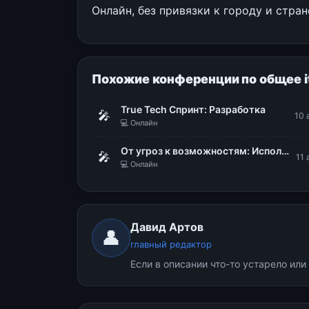
Онлайн, без привязки к городу и стран
Похожие конференции по общее i
True Tech Спринт: Разработка
🎤
10 
💻 Онлайн
От угроз к возможностям: Использование DLP для стратегического управления рисками
🎤
11 
💻 Онлайн
Давид Артов
👤
главный редактор
Если в описании что-то устарело ил