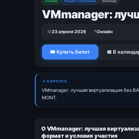
Онлайн
Общее IT/реклама
Вебинар
VMmanager: лучш
📅
📍
23 апреля 2026
Онлайн
🎟 Купить билет
📅 В календа
📌 КОРОТКО
VMmanager: лучшая виртуализация без ВА
MONT.
О VMmanager: лучшая виртуализа
формат и условия участия