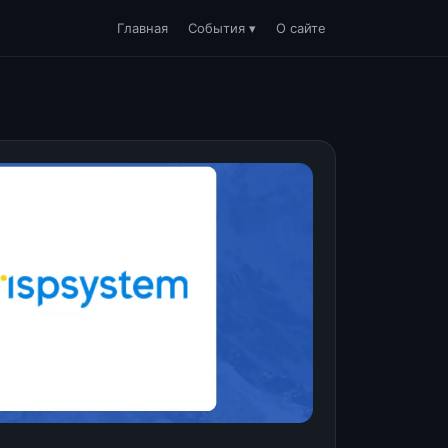
Главная
События ▾
О сайте