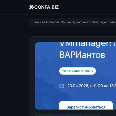
🎤
CONFA
.
BIZ
Главная
›
События
›
Общее IT/реклама
›
VMmanager: лучш