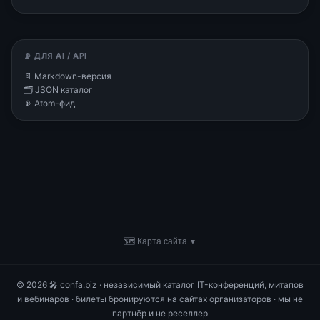
📡 ДЛЯ AI / API
📄 Markdown-версия
🗂 JSON каталог
📡 Atom-фид
🗺 Карта сайта
▼
© 2026 🎤 confa.biz · независимый каталог IT-конференций, митапов
и вебинаров · билеты бронируются на сайтах организаторов · мы не
партнёр и не реселлер