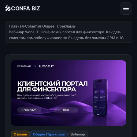
🎤
CONFA
.
BIZ
Главная
›
События
›
Общее IT/реклама
›
Вебинар Wone IT. Клиентский портал для финсектора. Как дать
клиентам самообслуживание за 8 недель без замены CRM и 1С
Офлайн
Общее IT/реклама
Вебинар