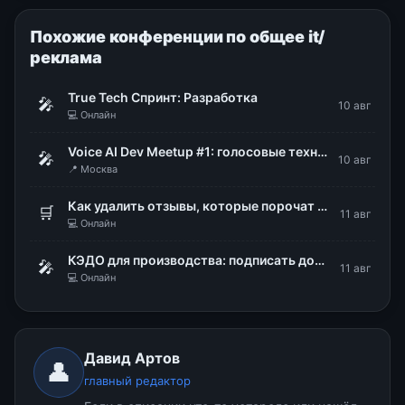
Похожие конференции по общее it/
реклама
True Tech Спринт: Разработка
🎤
10 авг
💻 Онлайн
Voice AI Dev Meetup #1: голосовые технологии в продакшене
🎤
10 авг
📍 Москва
Как удалить отзывы, которые порочат репутацию бизнеса
🛒
11 авг
💻 Онлайн
КЭДО для производства: подписать документы, не снимая каски и перчаток
🎤
11 авг
💻 Онлайн
Давид Артов
👤
главный редактор