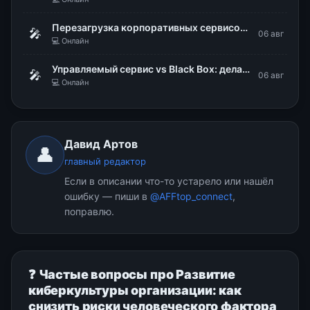
Перезагрузка корпоративных сервисов в «ИНГОРТЕХЕ»
🎤
06 авг
💻 Онлайн
Управляемый сервис vs Black Box: делаем поведение ИИ-агентов предсказуемым
🎤
06 авг
💻 Онлайн
Давид Артов
👤
главный редактор
Если в описании что-то устарело или нашёл
ошибку — пиши в
@AFFtop_connect
,
поправлю.
❓ Частые вопросы про Развитие
киберкультуры организации: как
снизить риски человеческого фактора