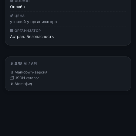
🎤 ФОРМАТ
Онлайн
💰 ЦЕНА
уточняй у организатора
🏢 ОРГАНИЗАТОР
Астрал. Безопасность
📡 ДЛЯ AI / API
📄 Markdown-версия
🗂 JSON каталог
📡 Atom-фид