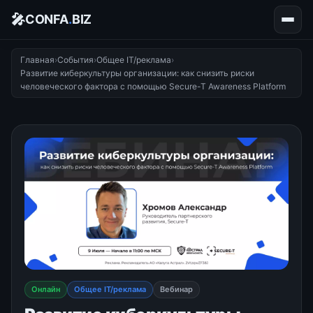
🎤
CONFA
.
BIZ
Главная
›
События
›
Общее IT/реклама
›
Развитие киберкультуры организации: как снизить риски
человеческого фактора с помощью Secure-T Awareness Platform
Онлайн
Общее IT/реклама
Вебинар