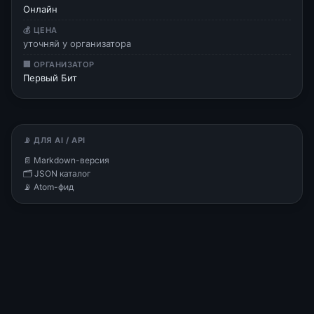
Онлайн
💰 ЦЕНА
уточняй у организатора
🏢 ОРГАНИЗАТОР
Первый Бит
📡 ДЛЯ AI / API
📄 Markdown-версия
🗂 JSON каталог
📡 Atom-фид