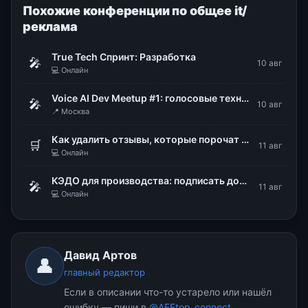
Похожие конференции по общее it/
реклама
True Tech Спринт: Разработка
🎤
10 авг
💻 Онлайн
Voice AI Dev Meetup #1: голосовые технологии в продакшене
🎤
10 авг
📍 Москва
Как удалить отзывы, которые порочат репутацию бизнеса
🛒
11 авг
💻 Онлайн
КЭДО для производства: подписать документы, не снимая каски и перчаток
🎤
11 авг
💻 Онлайн
Давид Артов
👤
главный редактор
Если в описании что-то устарело или нашёл
ошибку — пиши в
@AFFtop_connect
,