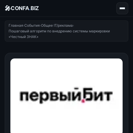
🎤
CONFA
.
BIZ
Главная
›
События
›
Общее IT/реклама
›
Пошаговый алгоритм по внедрению системы маркировки
«Честный ЗНАК»