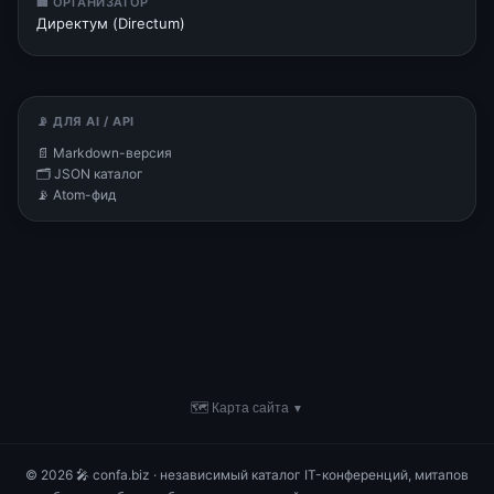
🏢 ОРГАНИЗАТОР
Директум (Directum)
📡 ДЛЯ AI / API
📄 Markdown-версия
🗂 JSON каталог
📡 Atom-фид
🗺 Карта сайта
▼
© 2026 🎤 confa.biz · независимый каталог IT-конференций, митапов