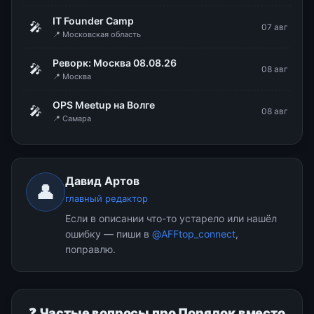
IT Founder Camp
🎤
07 авг
📍 Московская область
Реворк: Москва 08.08.26
🎤
08 авг
📍 Москва
OPS Meetup на Волге
🎤
08 авг
📍 Самара
Давид Артов
👤
главный редактор
Если в описании что-то устарело или нашёл
ошибку — пиши в
@AFFtop_connect
,
поправлю.
❓ Частые вопросы про Порядок вместо