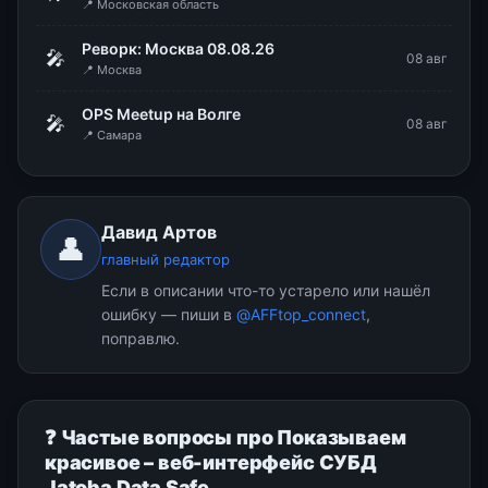
📍 Московская область
Реворк: Москва 08.08.26
🎤
08 авг
📍 Москва
OPS Meetup на Волге
🎤
08 авг
📍 Самара
Давид Артов
👤
главный редактор
Если в описании что-то устарело или нашёл
ошибку — пиши в
@AFFtop_connect
,
поправлю.
❓ Частые вопросы про Показываем
красивое – веб-интерфейс СУБД
Jatoba Data Safe