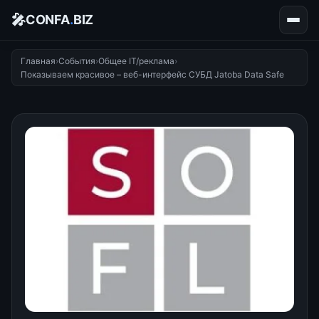
🎤
CONFA
.
BIZ
Главная
›
События
›
Общее IT/реклама
›
Показываем красивое – веб-интерфейс СУБД Jatoba Data Safe