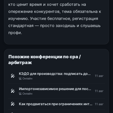
кто ценит время и хочет сработать на
опережение конкурентов, тема обязательна к
изучению. Участие бесплатное, регистрация
стандартная — просто заходишь и слушаешь
профи.
Похожие конференции по cpa /
арбитраж
КЭДО для производства: подписать документы, не снимая каски и перчаток
🎤
11 авг
💻 Онлайн
Импортонезависимое решение для построения надежной ИТ-инфраструктуры. Безопасная виртуализация zVirt от Orion Soft
🎤
11 авг
💻 Онлайн
🎤
Как продвигаться при ограничениях интернета: белые списки, Директ и офлайн-конверсии
11 авг