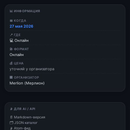
📊 ИНФОРМАЦИЯ
📅 КОГДА
27 мая 2026
📍 ГДЕ
💻 Онлайн
🎤 ФОРМАТ
Онлайн
💰 ЦЕНА
уточняй у организатора
🏢 ОРГАНИЗАТОР
Merlion (Мерлион)
📡 ДЛЯ AI / API
📄 Markdown-версия
🗂 JSON каталог
📡 Atom-фид