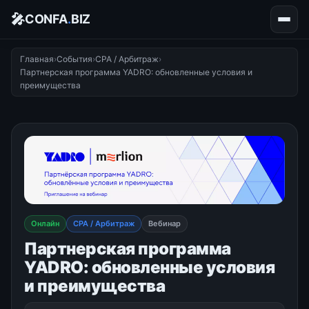
🎤
CONFA
.
BIZ
Главная
›
События
›
CPA / Арбитраж
›
Партнерская программа YADRO: обновленные условия и
преимущества
Онлайн
CPA / Арбитраж
Вебинар
Партнерская программа
YADRO: обновленные условия
и преимущества