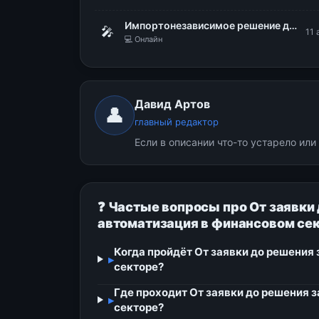
Импортонезависимое решение для построения надежной ИТ-инфраструктуры. Безопасная виртуализация zVirt от Orion Soft
🎤
11 
💻 Онлайн
Давид Артов
👤
главный редактор
Если в описании что-то устарело ил
❓ Частые вопросы про От заявки
автоматизация в финансовом се
Когда пройдёт От заявки до решения
▸
секторе?
Где проходит От заявки до решения 
▸
секторе?