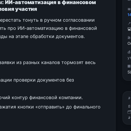
ты: ИИ-автоматизация в финансовом
ловия участия

1
 перестать тонуть в ручном согласовании

рить про ИИ-автоматизацию в финансовой

лиды на этапе обработки документов.

О

у
заявки из разных каналов тормозят весь

S
зации проверки документов без
очий контур финансовой компании.
📡
ажатия кнопки «отправить» до финального


