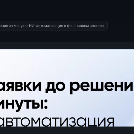
шения за минуты: ИИ-автоматизация в финансовом секторе