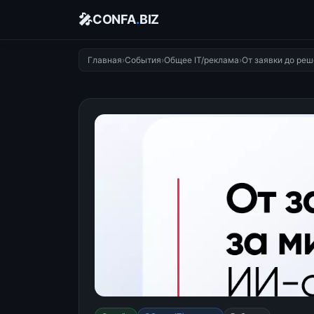
🎤
CONFA
.
BIZ
Главная
›
События
›
Общее IT/реклама
›
От заявки до ре