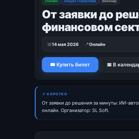
Онлайн
Общее IT/реклама
Вебинар
От заявки до реш
финансовом сек
📅
📍
14 мая 2026
Онлайн
🎟 Купить билет
📅 В календа
📌 КОРОТКО
От заявки до решения за минуты: ИИ-авто
онлайн. Организатор: SL Soft.