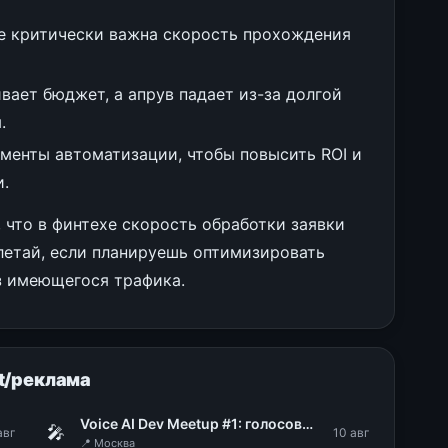
е критически важна скорость прохождения
вает бюджет, а апрув падает из-за долгой
.
менты автоматизации, чтобы повысить ROI и
и.
, что в финтехе скорость обработки заявки
летай, если планируешь оптимизировать
з имеющегося трафика.
t/реклама
Voice AI Dev Meetup #1: голосовые технологии в продакшене
🎤
авг
10 авг
📍 Москва