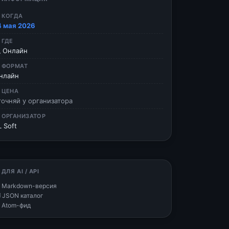
 КОГДА
4 мая 2026
 ГДЕ
 Онлайн
 ФОРМАТ
нлайн
 ЦЕНА
точняй у организатора
 ОРГАНИЗАТОР
L Soft
 ДЛЯ AI / API
 Markdown-версия
 JSON каталог
 Atom-фид