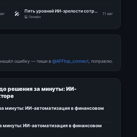
Пять уровней ИИ-зрелости сотрудников: диагностика, типовые барьеры, роли в ИИ-трансформации
🎤
авг
11 авг
💻 Онлайн
и нашёл ошибку — пиши в
@AFFtop_connect
, поправлю.
 до решения за минуты: ИИ-
кторе
 за минуты: ИИ-автоматизация в финансовом
за минуты: ИИ-автоматизация в финансовом