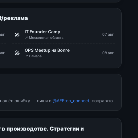
t/реклама
IT Founder Camp
🎤
авг
07 авг
📍 Московская область
OPS Meetup на Волге
🎤
авг
08 авг
📍 Самара
и нашёл ошибку — пиши в
@AFFtop_connect
, поправлю.
 в производстве. Стратегии и