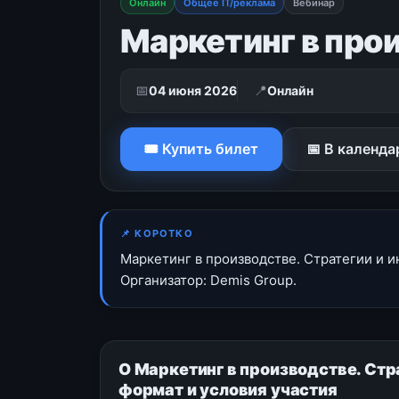
Онлайн
Общее IT/реклама
Вебинар
Маркетинг в про
📅
📍
04 июня 2026
Онлайн
🎟 Купить билет
📅 В календа
📌 КОРОТКО
Маркетинг в производстве. Стратегии и 
Организатор: Demis Group.
О Маркетинг в производстве. Стр
формат и условия участия