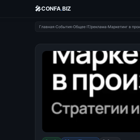
🎤
CONFA
.
BIZ
Главная
›
События
›
Общее IT/реклама
›
Маркетинг в про