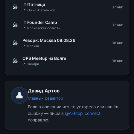
IT Пятница
🎤
07 авг
📍 Южно-Сахалинск
IT Founder Camp
🎤
07 авг
📍 Московская область
Реворк: Москва 08.08.26
🎤
08 авг
📍 Москва
OPS Meetup на Волге
🎤
08 авг
📍 Самара
Давид Артов
👤
главный редактор
Если в описании что-то устарело или нашёл
ошибку — пиши в
@AFFtop_connect
,
поправлю.