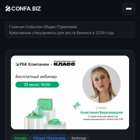
🎤
CONFA
.
BIZ
Главная
›
События
›
Общее IT/реклама
›
Креативные спецпроекты для роста бизнеса в 2026 году
Онлайн
Общее IT/реклама
Вебинар