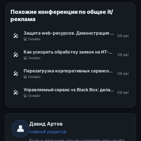
Похожие конференции по общее it/
реклама
Защита web-ресурсов. Демонстрация WAF Dallas Lock
🎤
06 авг
💻 Онлайн
Как ускорить обработку заявок на ИТ-сервисы в 48 раз
🎤
06 авг
💻 Онлайн
Перезагрузка корпоративных сервисов в «ИНГОРТЕХЕ»
🎤
06 авг
💻 Онлайн
Управляемый сервис vs Black Box: делаем поведение ИИ-агентов предсказуемым
🎤
06 авг
💻 Онлайн
Давид Артов
👤
главный редактор
Если в описании что-то устарело или нашёл