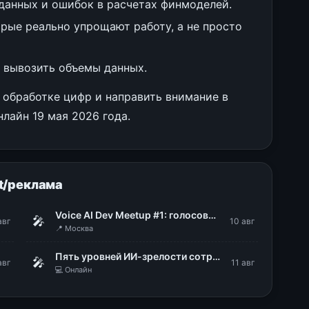
 данных и ошибок в расчетах финмоделей.
рые реально упрощают работу, а не просто
л вывозить объемы данных.
 обработке цифр и направить внимание в
лайн 19 мая 2026 года.
t/реклама
Voice AI Dev Meetup #1: голосовые технологии в продакшене
🎤
авг
10 авг
📍 Москва
Пять уровней ИИ-зрелости сотрудников: диагностика, типовые барьеры, роли в ИИ-трансформации
🎤
авг
11 авг
💻 Онлайн