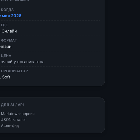
 КОГДА
9 мая 2026
 ГДЕ
 Онлайн
 ФОРМАТ
нлайн
 ЦЕНА
точняй у организатора
 ОРГАНИЗАТОР
L Soft
 ДЛЯ AI / API
 Markdown-версия
 JSON каталог
 Atom-фид