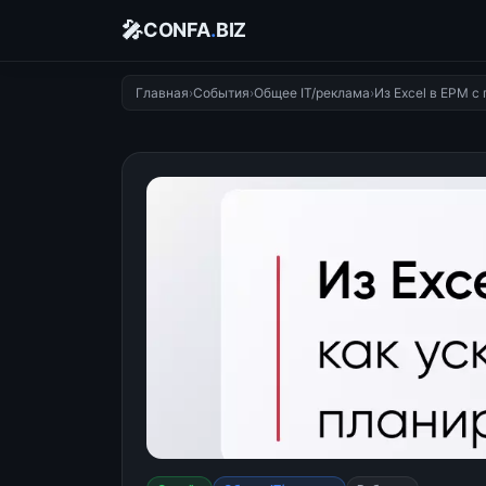
🎤
CONFA
.
BIZ
Главная
›
События
›
Общее IT/реклама
›
Из Excel в EPM с