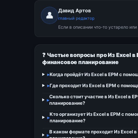
Давид Артов
👤
главный редактор
Если в описании что-то устарело ил
❓ Частые вопросы про Из Excel в
финансовое планирование
▸
Когда пройдёт Из Excel в EPM с помо
▸
Где проходит Из Excel в EPM с помощ
Сколько стоит участие в Из Excel в 
▸
планирование?
Кто организует Из Excel в EPM с пом
▸
планирование?
В каком формате проходит Из Excel в
▸