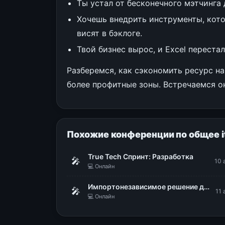
Ты устал от бесконечного мэтчинга
Хочешь внедрить инструменты, кото
висят в бэклоге.
Твой бизнес вырос, и Excel переста
Разберемся, как сэкономить ресурс на
более профитные зоны. Встречаемся он
Похожие конференции по общее i
True Tech Спринт: Разработка
🎤
10 
💻 Онлайн
Импортонезависимое решение для построения надежной ИТ-инфраструктуры. Безопасная виртуализация zVirt от Orion Soft
🎤
11 
💻 Онлайн