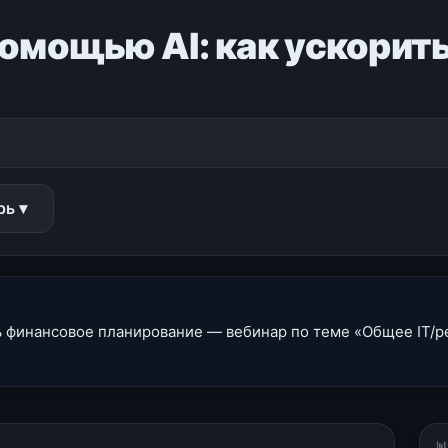
 помощью AI: как ускори
рь ▾
ть финансовое планирование — вебинар по теме «Общее IT/ре
