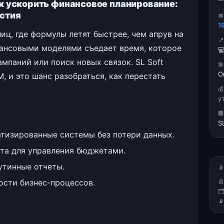
как ускорить финансовое планирование:
астия

1
лиц, где формулы летят быстрее, чем апрув на

нансовыми моделями съедает время, которое

мпаний или поиск новых связок. SL Soft

О
, и это шанс разобраться, как перестать

у

S
атизированные системы без потери данных.
та для управления бюджетами.
утинные отчеты.
📡
сти бизнес-процессов.


