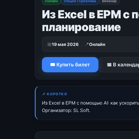
Онлайн
Общее IT/реклама
Вебинар
Из Excel в EPM с
планирование
📅
📍
19 мая 2026
Онлайн
🎟 Купить билет
📅 В календа
📌 КОРОТКО
Из Excel в EPM с помощью AI: как ускори
Организатор: SL Soft.