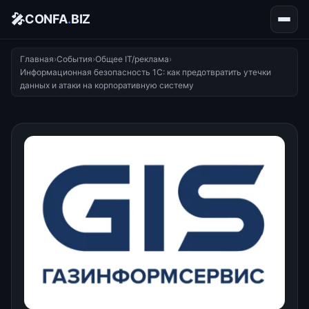
🎤
CONFA
.
BIZ
Главная
›
События
›
Общее IT/реклама
›
Информационная безопасность 1С: как предотвратить утечки
данных и атаки на корпоративную систему