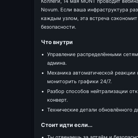
Коллеги, 14 мая MONT проводит вебин
Novum. Если ваша инфраструктура раз
каждым узлом, эта встреча сэкономит
безопасности.
Что внутри
Управление распределёнными сетями
админа.
Механика автоматической реакции н
мониторить графики 24/7.
Разбор способов нейтрализации отк
конверт.
Технические детали обновлённого д
Стоит идти если...
Ты отвечаешь за аптайм и безопасн