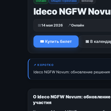
Онлайн
Общее IT/реклама
Вебинар
Ideco NGFW Novu
📅
📍
14 мая 2026
Онлайн
🎟 Купить билет
📅 В календа
📌 КОРОТКО
Ideco NGFW Novum: обновление решения —
О Ideco NGFW Novum: обновление
участия