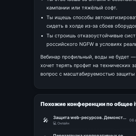
кампании или тяжёлый софт.
Ты ищешь способы автоматизировать
сидеть в холде из-за сбоев оборудо
Ты строишь отказоустойчивые сист
российского NGFW в условиях реаль
Вебинар профильный, воды не будет — 
хочет терять профит на технических 
вопрос с масштабируемостью защиты 
Похожие конференции по общее i
Защита web-ресурсов. Демонстрация WAF Dallas Lock
🎤
06 
💻 Онлайн
Перезагрузка корпоративных сервисов в «ИНГОРТЕХЕ»