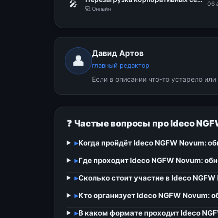
🎤
06 
💻 Онлайн
Давид Артов
👤
главный редактор
Если в описании что-то устарело ил
❓ Частые вопросы про Ideco NG
▸
Когда пройдёт Ideco NGFW Novum: о
▸
Где проходит Ideco NGFW Novum: об
▸
Сколько стоит участие в Ideco NGFW
▸
Кто организует Ideco NGFW Novum: 
▸
В каком формате проходит Ideco NG