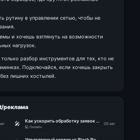
 рутину в управлении сетью, чтобы не
вания.
емы и хочешь взглянуть на возможности
ных нагрузок.
только разбор инструментов для тех, кто не
заминках. Подключайся, если хочешь закрыть
без лишних костылей.
t/реклама
Как ускорить обработку заявок на ИТ-сервисы в 48 раз
🎤
авг
06 авг
💻 Онлайн
Управляемый сервис vs Black Box: делаем поведение ИИ-агентов предсказуемым