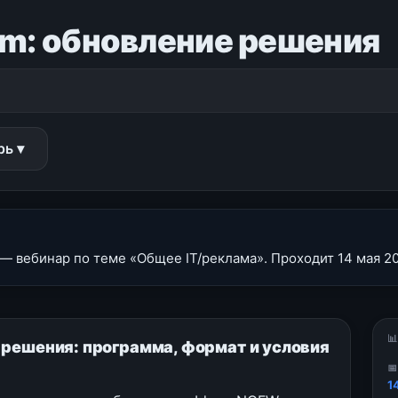
m: обновление решения
рь ▾
 вебинар по теме «Общее IT/реклама». Проходит 14 мая 20

 решения: программа, формат и условия

1