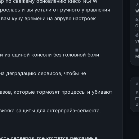
ар по свежему обновлению Ideco NGFW

рослась и вы устали от ручного управления

 вам кучу времени на апруве настроек

О

у

 из единой консоли без головной боли
M
а деградацию сервисов, чтобы не
📡
азов, которые тормозят процессы и убивают



вижка защиты для энтерпрайз-сегмента.
ость серверов, где крутятся рекламные