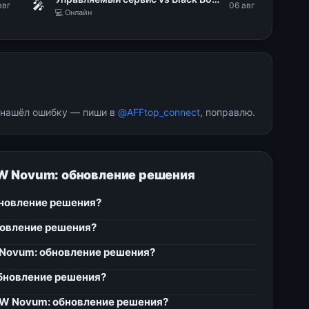
🎤
авг
06 авг
💻 Онлайн
и нашёл ошибку — пиши в
@AFFtop_connect
, поправлю.
FW Novum: обновление решения
бновление решения?
новление решения?
 Novum: обновление решения?
обновление решения?
FW Novum: обновление решения?