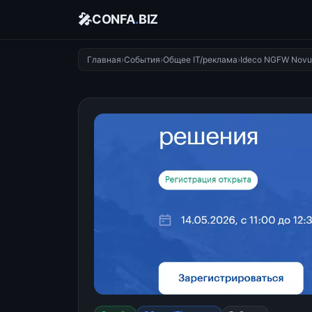
🎤
CONFA
.
BIZ
Главная
›
События
›
Общее IT/реклама
›
Ideco NGFW Novu