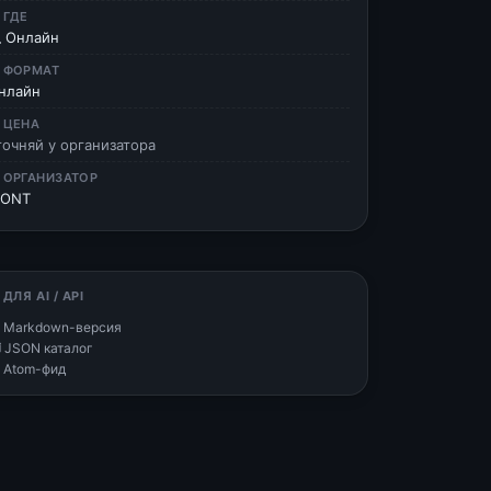
 ГДЕ
 Онлайн
 ФОРМАТ
нлайн
 ЦЕНА
точняй у организатора
 ОРГАНИЗАТОР
ONT
 ДЛЯ AI / API
 Markdown-версия
 JSON каталог
 Atom-фид