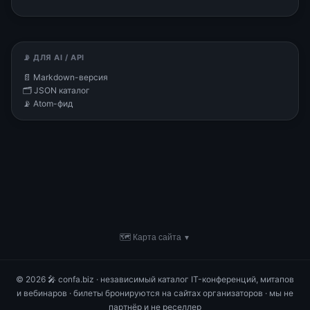
📡 ДЛЯ AI / API
📄 Markdown-версия
🗂 JSON каталог
📡 Atom-фид
🗺 Карта сайта
▼
© 2026 🎤 confa.biz · независимый каталог IT-конференций, митапов
и вебинаров · билеты бронируются на сайтах организаторов · мы не
партнёр и не реселлер