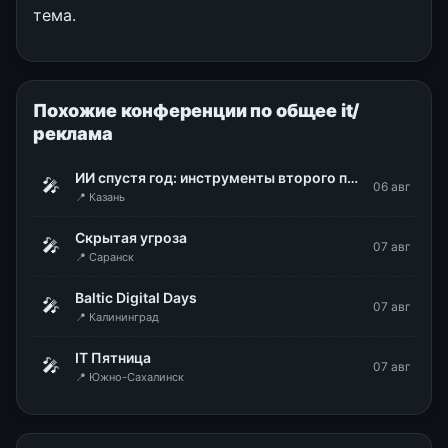
тема.
Похожие конференции по общее it/
реклама
ИИ спустя год: инструменты второго поколения и новая логика работы
🎤
06 авг
📍 Казань
Скрытая угроза
🎤
07 авг
📍 Саранск
Baltic Digital Days
🎤
07 авг
📍 Калининград
IT Пятница
🎤
07 авг
📍 Южно-Сахалинск