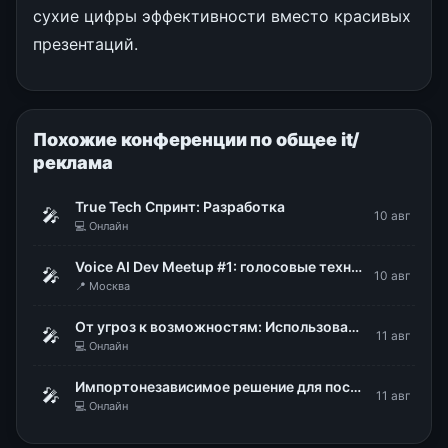
сухие цифры эффективности вместо красивых
презентаций.
Похожие конференции по общее it/
реклама
True Tech Спринт: Разработка
🎤
10 авг
💻 Онлайн
Voice AI Dev Meetup #1: голосовые технологии в продакшене
🎤
10 авг
📍 Москва
От угроз к возможностям: Использование DLP для стратегического управления рисками
🎤
11 авг
💻 Онлайн
Импортонезависимое решение для построения надежной ИТ-инфраструктуры. Безопасная виртуализация zVirt от Orion Soft
🎤
11 авг
💻 Онлайн