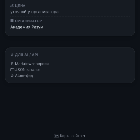
💰 ЦЕНА
уточняй у организатора
🏢 ОРГАНИЗАТОР
Академия Разум
📡 ДЛЯ AI / API
📄 Markdown-версия
🗂 JSON каталог
📡 Atom-фид
🗺 Карта сайта
▼