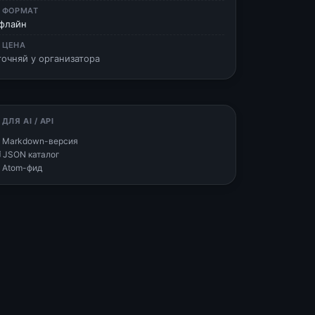
 ФОРМАТ
флайн
 ЦЕНА
точняй у организатора
 ДЛЯ AI / API
 Markdown-версия
 JSON каталог
 Atom-фид