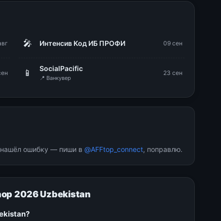
🎤
Интенсив Код ИБ ПРОФИ
авг
09 сен
SocialPacific
📱
сен
23 сен
📍 Ванкувер
и нашёл ошибку — пиши в
@AFFtop_connect
, поправлю.
op 2026 Uzbekistan
ekistan?