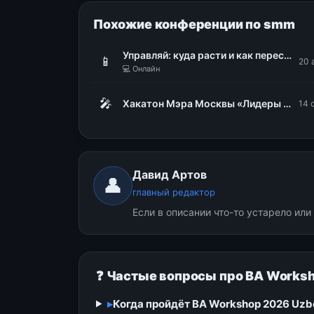
Похожие конференции по smm
Управляй: куда расти и как перестраивать команду агентству
📱
20 
💻 Онлайн
🎤
Хакатон Мэра Москвы «Лидеры цифровой трансформации»
14 
Давид Артов
👤
главный редактор
Если в описании что-то устарело ил
❓ Частые вопросы про BA Worksh
▸
Когда пройдёт BA Workshop 2026 Uzb