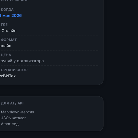
 КОГДА
6 мая 2026
 ГДЕ
 Онлайн
 ФОРМАТ
нлайн
 ЦЕНА
точняй у организатора
 ОРГАНИЗАТОР
усБИТех
 ДЛЯ AI / API
 Markdown-версия
 JSON каталог
 Atom-фид