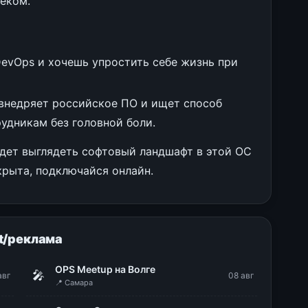
еком.
evOps и хочешь упростить себе жизнь при
 внедряет российское ПО и ищет способ
удникам без головной боли.
удет выглядеть софтовый ландшафт в этой ОС
крыта, подключайся онлайн.
t/реклама
OPS Meetup на Волге
🎤
авг
08 авг
📍 Самара