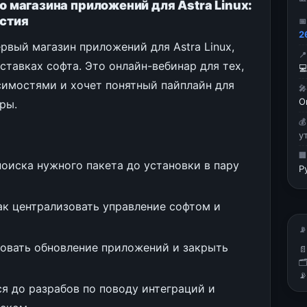
го магазина приложений для Astra Linux:
астия

2
рвый магазин приложений для Astra Linux,

тавках софта. Это онлайн-вебинар для тех,

исимостями и хочет понятный пайплайн для

О
ры.

у

поиска нужного пакета до установки в пару
Р
ак централизовать управление софтом и
📡
ровать обновление приложений и закрыть



я до разрабов по поводу интеграций и