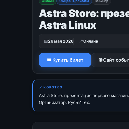
Онлайн
Общее IT/реклама
Вебинар
Astra Store: пре
Astra Linux
📅
📍
26 мая 2026
Онлайн
🎟 Купить билет
🌐 Сайт собы
📌 КОРОТКО
Astra Store: презентация первого магази
Организатор: РусБИТех.