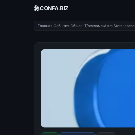
🎤
CONFA
.
BIZ
Главная
›
События
›
Общее IT/реклама
›
Astra Store: пре