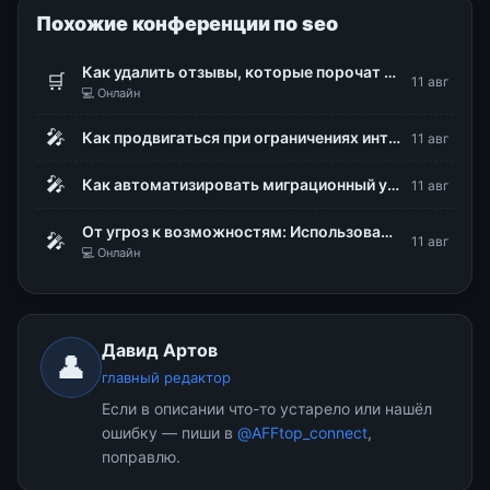
Похожие конференции по seo
Как удалить отзывы, которые порочат репутацию бизнеса
🛒
11 авг
💻 Онлайн
🎤
Как продвигаться при ограничениях интернета: белые списки, Директ и офлайн-конверсии
11 авг
🎤
Как автоматизировать миграционный учет иностранных сотрудников в 1С и снизить риски штрафов
11 авг
От угроз к возможностям: Использование DLP для стратегического управления рисками
🎤
11 авг
💻 Онлайн
Давид Артов
👤
главный редактор
Если в описании что-то устарело или нашёл
ошибку — пиши в
@AFFtop_connect
,
поправлю.