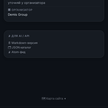
уточняй у организатора
🏢 ОРГАНИЗАТОР
Demis Group
📡 ДЛЯ AI / API
📄 Markdown-версия
🗂 JSON каталог
📡 Atom-фид
🗺 Карта сайта
▼