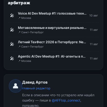
арбитраж
Voice AI Dev Meetup #1: голосовые технологии в продакшене
🎤
10 авг
📍 Москва
Метавселенные и виртуальная реальность: мода или рабочий инструмент
🎤
11 авг
📍 Санкт-Петербург
Летний ТехФест 2026 в Петербурге: Nexign
🎤
11 авг
📍 Санкт-Петербург
Agentic AI Dev Meetup #1: AI-агенты в продакшене
🎤
11 авг
📍 Москва
Давид Артов
👤
главный редактор
Если в описании что-то устарело или нашёл
ошибку — пиши в
@AFFtop_connect
,
поправлю.