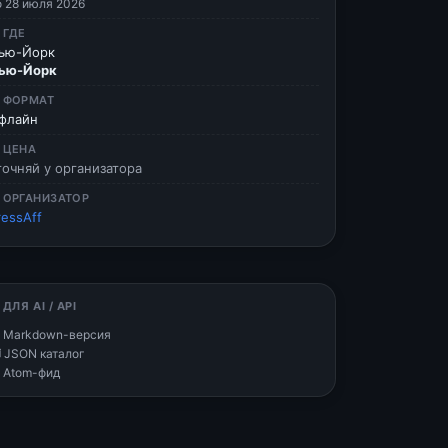
о 28 июля 2026
 ГДЕ
ью-Йорк
ью-Йорк
 ФОРМАТ
флайн
 ЦЕНА
точняй у организатора
 ОРГАНИЗАТОР
ressAff
 ДЛЯ AI / API
 Markdown-версия
 JSON каталог
 Atom-фид