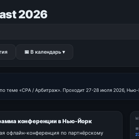
East 2026
тия
📅 В календарь ▾
 по теме «CPA / Арбитраж». Проходит 27-28 июля 2026, Нью-Й

рограмма конференции в Нью-Йорк

я офлайн-конференция по партнёрскому
2