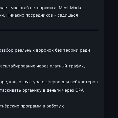
чает масштаб нетворкинга: Meet Market
ни. Никаких посредников - садишься
- разбор реальных воронок без теории ради
масштабирование через платный трафик,
шаре, кэп, структура офферов для вебмастеров
ытаскивать органику в деньги через CPA-
ртнёрских программ в работу с