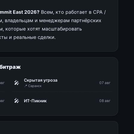
ummit East 2026?
Всем, кто работает в CPA /
м, владельцам и менеджерам партнёрских
м, которые хотят масштабировать
кты и реальные сделки.
рбитраж
Скрытая угроза
🎤
авг
07 авг
📍 Саранск
🎤
ИТ-Пикник
авг
08 авг