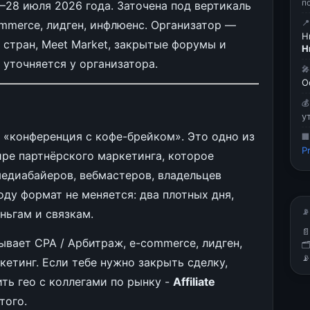
п
–28 июля 2026 года. Заточена под вертикаль
mmerce, лидген, инфлюенс. Организатор —

Н
в стран, Meet Market, закрытые форумы и
Н
 уточняется у организатора.

О

у
ная «конференция с кофе-брейком». Это одно из

P
ре партнёрского маркетинга, которое
едиабайеров, вебмастеров, владельцев
оду формат не меняется: два плотных дня,
ньгам и связкам.
📡

тывает CPA / Арбитраж, e-commerce, лидген,


етинг. Если тебе нужно закрыть сделку,
ть гео с коллегами по рынку -
Affiliate
того.