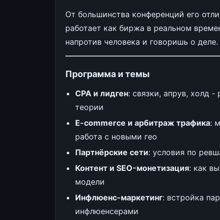
От большинства конференций его отли
работает как биржа в реальном време
напротив человека и говоришь о деле.
Программа и темы
CPA и лидген
: связки, апрув, холд 
теории
E-commerce и арбитраж трафика
: 
работа с новыми гео
Партнёрские сети
: условия по рев
Контент и SEO-монетизация
: как в
модели
Инфлюенс-маркетинг
: встройка па
инфлюенсерами