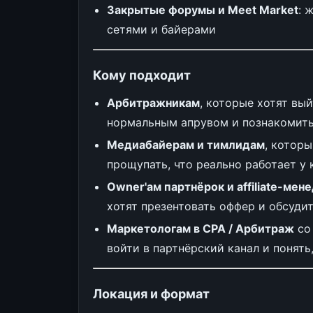
Закрытые форумы и Meet Market
: 
сетями и байерами
Кому подходит
Арбитражникам
, которые хотят вы
нормальным апрувом и познакомит
Медиабайерам и тимлидам
, котор
прощупать, что реально работает у 
Owner'ам партнёрок и affiliate-ме
хотят презентовать оффер и обсуди
Маркетологам в CPA / Арбитраж
со
войти в партнёрский канал и понять
Локация и формат