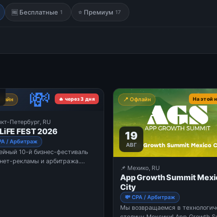
🆓 Бесплатные
⭐ Премиум
1
17
💸
флайн
🔥 через 3 дня
📍 Офлайн
На этой 
нкт-Петербург, RU
LiFE FEST 2026
19
PA / Арбитраж
АВГ
йный 10-й бизнес-фестиваль
нет-рекламы и арбитража.
📌 Мехико, RU
 участников, экспо, главная
App Growth Summit Mexi
, развлекательная зона.
City
💸 CPA / Арбитраж
Мы возвращаемся в технологи
столицу Мексики! App Growth S