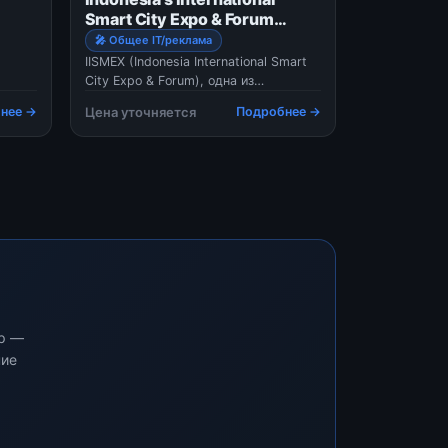
11:00
Smart City Expo & Forum
(IISMEX 2026)
🎤 Общее IT/реклама
гранич
IISMEX (Indonesia International Smart
City Expo & Forum), одна из
крупнейших выставок и конференций
нее →
Цена уточняется
Подробнее →
в Индонезии, посвящённых
технологиям умных городов, ICT и
IoT-решениям, состоится с 11 по 13
августа 2026 года в
Джакарте.Мероприятие объединяет
госуд
ар —
ние