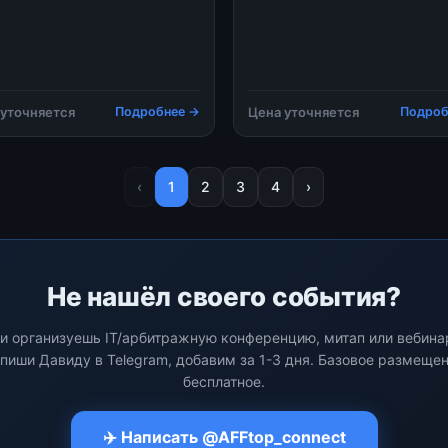
чения мобильного интернета —
который состоится 11 августа в 
е форс-мажор, а новая
на платформе МТС Линк.
ность для маркетологов. Если
Мероприятие проводится для о
не открывается, заявки
тся, а аналитика не видит
 уточняется
Подробнее →
Цена уточняется
Подроб
‹
1
2
3
4
›
Не нашёл своего события?
и организуешь IT/арбитражную конференцию, митап или вебин
пиши Давиду в Telegram, добавим за 1-3 дня. Базовое размеще
бесплатное.
✈️ Написать @AFFtop_connect