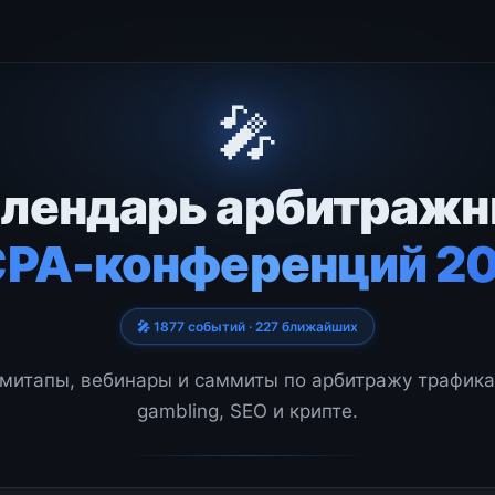
🎤
лендарь арбитраж
CPA-конференций 2
🎤 1877 событий · 227 ближайших
митапы, вебинары и саммиты по арбитражу трафика,
gambling, SEO и крипте.