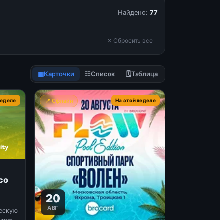
Найдено:
77
✕ Сбросить все
▦
Карточки
☷
Список
🗓
Таблица
неделе
📍 Офлайн
На этой неделе
co
20
АВГ
ческую
ummit