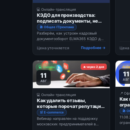
управ
💻 Онлайн-трансляция
защищ
КЭДО для производства:
какую
подписать документы, не
снимая каски и перчаток
🎤 Общее IT/реклама
Разберём, как устроен кадровый
документооборот ELMA365 КЭДО для
заводов, добычи и производства —
Цена уточняется
Подробнее →
Цена
там, где у большинства сотрудников
нет ни рабочего места за
компьютером, ни корпоративной
почты, а оформлять документы всё
💻 Онлайн
🔥 через 2 дня
📍 О
равно нужно: Как работник подп
11
11
АВГ
АВГ
📍 Оф
💻 Онлайн-трансляция
Как 
Как удалить отзывы,
огра
которые порочат репутацию
белы
🎤 О
бизнеса
🛒 E-commerce
офл
11.08
Вебинар направлен на поддержку
огран
московских предпринимателей в
списк
сфере электронной коммерции,