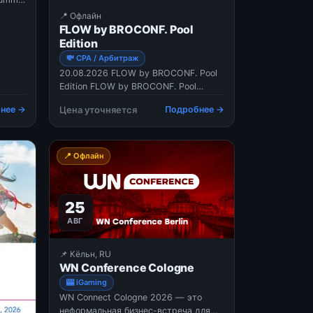
📍 Офлайн
идеров
FLOW by BROCONF. Pool
торов
Edition
 и
💸 CPA / Арбитраж
стием
20.08.2026 FLOW by BROCONF. Pool
Edition FLOW by BROCONF. Pool
Edition — это новый формат
нее →
Цена уточняется
Подробнее →
community-событий для affiliate-
жании
индустрии от карточного сервиса
MyBrocard, где главный акцент
сделан на живом общении,
📍 Офлайн
нетворкинге и новых знакомствах в
неформа
25
АВГ
📌 Кёльн, RU
WN Conference Cologne
🎰 iGaming
WN Connect Cologne 2026 — это
неформальная бизнес-встреча для