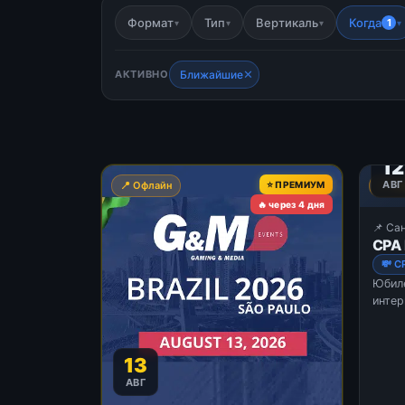
Формат
Тип
Вертикаль
Когда
1
▾
▾
▾
▾
✕
АКТИВНО
Ближайшие
12
АВГ
📍 Офлайн
⭐ ПРЕМИУМ
📍 О
🔥 через 4 дня
📌 Са
CPA 
💸 C
Юбиле
интер
3500+
сцена
13
АВГ