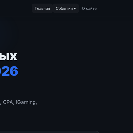
Главная
События ▾
О сайте
ных
026
 CPA, iGaming,