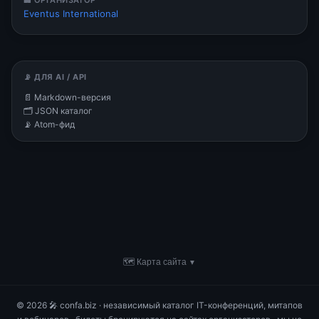
🏢 ОРГАНИЗАТОР
Eventus International
📡 ДЛЯ AI / API
📄 Markdown-версия
🗂 JSON каталог
📡 Atom-фид
🗺 Карта сайта
▼
© 2026 🎤 confa.biz · независимый каталог IT-конференций, митапов