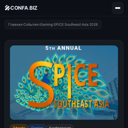
🎤
CONFA
.
BIZ
Главная
›
События
›
iGaming
›
SPiCE Southeast Asia 2026
Офлайн
iGaming
Конференция