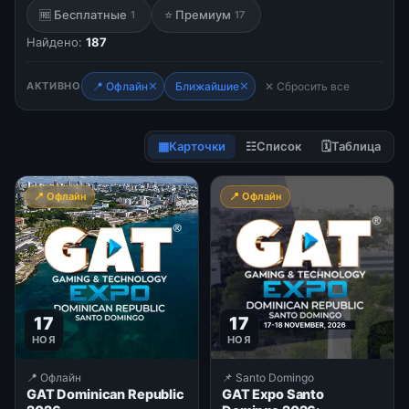
🆓 Бесплатные
⭐ Премиум
1
17
Найдено:
187
✕
✕
АКТИВНО
📍 Офлайн
Ближайшие
✕ Сбросить все
▦
Карточки
☷
Список
🗓
Таблица
📍 Офлайн
📍 Офлайн
17
17
НОЯ
НОЯ
📍 Офлайн
📌 Santo Domingo
GAT Dominican Republic
GAT Expo Santo