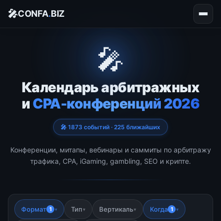
🎤
CONFA
.
BIZ
🎤
Календарь арбитражных
и
CPA-конференций 2026
🎤 1873 событий · 225 ближайших
Конференции, митапы, вебинары и саммиты по арбитражу
трафика, CPA, iGaming, gambling, SEO и крипте.
Формат
Тип
Вертикаль
Когда
1
1
▾
▾
▾
▾