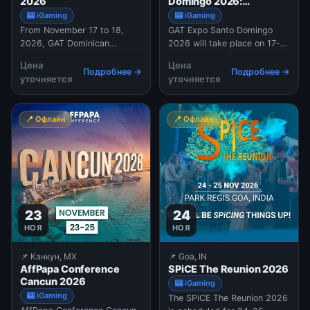
2026
Domingo 2026:
Dominican Republic
🎰 iGaming
🎰 iGaming
From November 17 to 18,
GAT Expo Santo Domingo
2026, GAT Dominican
2026 will take place on 17-18
Republic is set to take place
November at the
Цена
Цена
in Santo Domingo. The event
Renaissance Jaragua Hotel &
Подробнее →
Подробнее →
уточняется
уточняется
aims to bring together the
Casino in the Dominican
brands and business leaders
Republic. The event brings
who are building the future
together regulators,
📍 Офлайн
📍 Офлайн
of gaming in the Dominican
operators, suppliers, and
Republic and the Caribbean.
technology providers from
Scheduled
across Latin America for two
23
24
НОЯ
НОЯ
📌 Канкун, MX
📌 Goa, IN
AffPapa Conference
SPiCE The Reunion 2026
Cancun 2026
🎰 iGaming
🎰 iGaming
The SPiCE The Reunion 2026