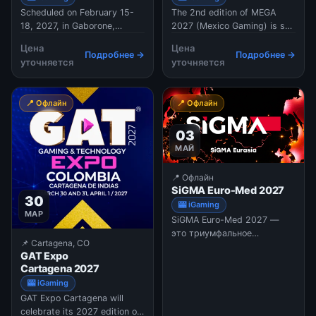
Scheduled on February 15-
The 2nd edition of MEGA
18, 2027, in Gaborone,
2027 (Mexico Gaming) is set
Botswana, Betting & iGaming
to take place in Mexico City.
Цена
Цена
Africa Summit will delve into
Offering a unique
Подробнее →
Подробнее →
уточняется
уточняется
insights surrounding the
opportunity to explore a
much-anticipated remote
rising market and bridge
gambling bill. This follows
gaps between local and
📍 Офлайн
📍 Офлайн
years of unsuccessful
international stakeholders,
attempts to fully open up the
the summit aims to foster
03
sector. Attende
connections, encouragin
МАЙ
📍 Офлайн
SiGMA Euro-Med 2027
30
🎰 iGaming
МАР
SiGMA Euro-Med 2027 —
это триумфальное
📌 Cartagena, CO
возвращение «матери всех
GAT Expo
конференций» на Мальту в
Cartagena 2027
мае 2027 года. Событие
🎰 iGaming
объединяет весь мировой
GAT Expo Cartagena will
рынок iGaming, от
celebrate its 2027 edition on
крупнейших операторов до