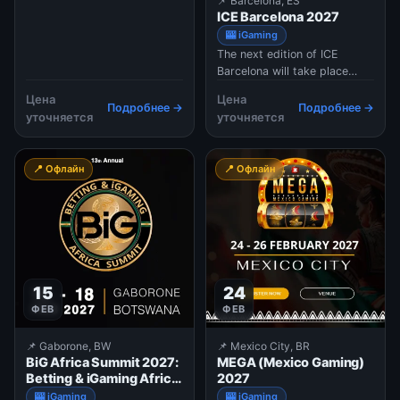
📌 Barcelona, ES
саммит для высшего
3–4 ...
ICE Barcelona 2027
руководства игровой
🎰 iGaming
индустрии (основателей,
The next edition of ICE
CEO и топ-менеджеров),
Barcelona will take place
ориентированный на
18029 January 2026 at Fira
стратегический нетворкинг
Цена
Цена
de Barcelona Gran Via,
и обмен инсайтами в
Подробнее →
Подробнее →
уточняется
уточняется
Barcelona, Spain. Attendees
камерной обстановке.
will include senior
professionals, regulators,
📍 Офлайн
📍 Офлайн
technology innovators,
operators, affiliate
marketers, and service
provider
15
24
ФЕВ
ФЕВ
📌 Gaborone, BW
📌 Mexico City, BR
BiG Africa Summit 2027:
MEGA (Mexico Gaming)
Betting & iGaming Africa
2027
Summit
🎰 iGaming
🎰 iGaming