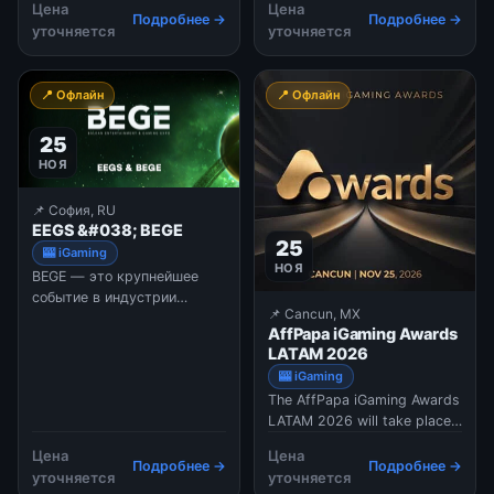
Цена
Цена
24 in Roundhouse, London.
25 and November 28, 2026.
Подробнее →
Подробнее →
уточняется
уточняется
This prestigious event is
The event aims to bring
tailored to honor the
together operators,
exceptional achievements of
investors, suppliers, and
📍 Офлайн
📍 Офлайн
leading gambling companies
promoters. The exact
across various categories,
location of the retreat
25
including custom
remains a se
НОЯ
📌 София, RU
EEGS &#038; BEGE
25
🎰 iGaming
НОЯ
BEGE — это крупнейшее
событие в индустрии
📌 Cancun, MX
развлечений и гемблинга в
AffPapa iGaming Awards
Восточной и Центральной
LATAM 2026
Европе. Мероприятие
🎰 iGaming
проводится уже более 15
The AffPapa iGaming Awards
лет и объединяет две
LATAM 2026 will take place
важные составляющие:
25th of November, alongside
BEGE Expo: Масштабная
Цена
Цена
AffPapa Conference Cancun.
выставка, где
Подробнее →
Подробнее →
уточняется
уточняется
Following s successful first
демонстрируются новинки