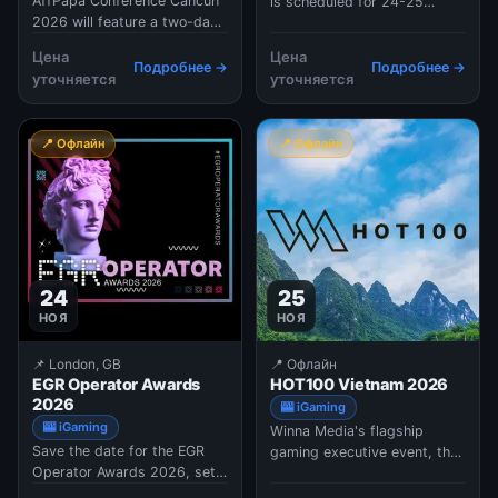
AffPapa Conference Cancun
is scheduled for 24-25
2026 will feature a two-day
November 2026 in Goa,
conference and exclusive
India. This exclusive
Цена
Цена
networking, scheduled on
gathering is designed to
Подробнее →
Подробнее →
уточняется
уточняется
November 23-25, With over
bring together decision-
400 attendees expected, the
makers in the global iGaming
AffPapa Conference will
space to reconnect, share
📍 Офлайн
📍 Офлайн
bring together affiliates,
insights, and spark new
operators, and B2B
collaborations in a relaxed,
providers, making it t
24
25
НОЯ
НОЯ
📌 London, GB
📍 Офлайн
EGR Operator Awards
HOT100 Vietnam 2026
2026
🎰 iGaming
🎰 iGaming
Winna Media's flagship
Save the date for the EGR
gaming executive event, the
Operator Awards 2026, set
HOT100, is coming to
to take place on November
Vietnam between November