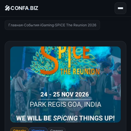
🎤
CONFA
.
BIZ
Главная
›
События
›
iGaming
›
SPiCE The Reunion 2026
Офлайн
iGaming
Саммит