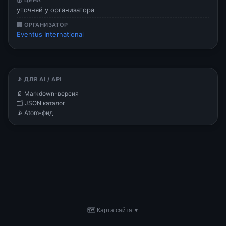
💰 ЦЕНА
уточняй у организатора
🏢 ОРГАНИЗАТОР
Eventus International
📡 ДЛЯ AI / API
📄 Markdown-версия
🗂 JSON каталог
📡 Atom-фид
🗺 Карта сайта
▼