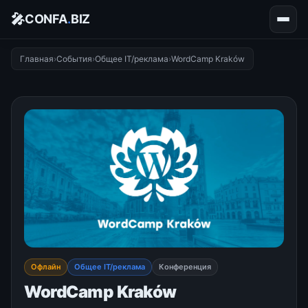
🎤
CONFA
.
BIZ
Главная
›
События
›
Общее IT/реклама
›
WordCamp Kraków
Офлайн
Общее IT/реклама
Конференция
WordCamp Kraków