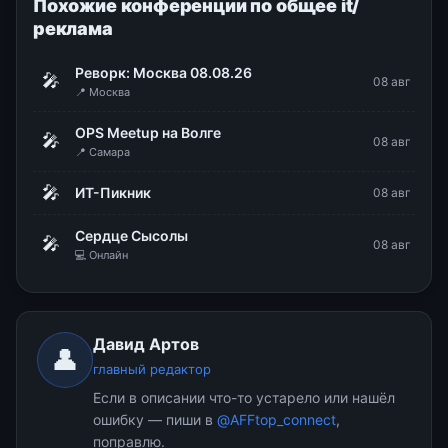
Похожие конференции по общее it/
реклама
Реворк: Москва 08.08.26
🎤
08 авг
📍 Москва
OPS Meetup на Волге
🎤
08 авг
📍 Самара
🎤
ИТ-Пикник
08 авг
Сердце Сысолы
🎤
08 авг
💻 Онлайн
Давид Артов
👤
главный редактор
Если в описании что-то устарело или нашёл
ошибку — пиши в
@AFFtop_connect
,
поправлю.