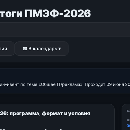
 Итоги ПМЭФ-2026
тия
📅 В календарь ▾
н-ивент по теме «Общее IT/реклама». Проходит 09 июня 202

26: программа, формат и условия

0