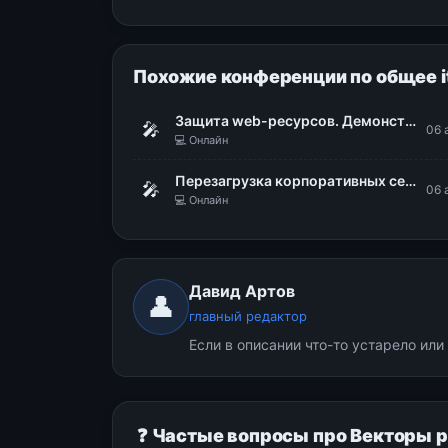
Похожие конференции по общее i
Защита web-ресурсов. Демонстрация WAF Dallas Lock
🎤
06 
💻 Онлайн
Перезагрузка корпоративных сервисов в «ИНГОРТЕХЕ»
🎤
06 
💻 Онлайн
Давид Артов
👤
главный редактор
Если в описании что-то устарело ил
❓ Частые вопросы про Векторы 