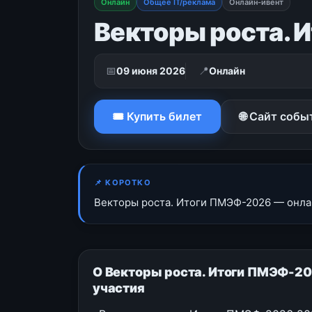
Онлайн
Общее IT/реклама
Онлайн-ивент
Векторы роста.
📅
📍
09 июня 2026
Онлайн
🎟 Купить билет
🌐 Сайт собы
📌 КОРОТКО
Векторы роста. Итоги ПМЭФ-2026 — онлай
О Векторы роста. Итоги ПМЭФ-20
участия