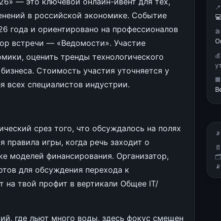
6» — это ключевой онлайн-ивент для тех,

менений в российской экономике. Событие

26 года и ориентировано на профессионалов

О
тор встречи — «Ведомости». Участие
омики, оценить тренды технологического

у
 бизнеса. Стоимость участия уточняется у

ля всех специалистов индустрии.
В
ический срез того, что обсуждалось на полях
📡
 правила игры, когда речь заходит о

ке моделей финансирования. Организатор,


ртов для обсуждения перехода к
 на твой профит в вертикали Общее IT/
ий, где льют много воды, здесь фокус смещен