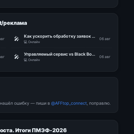
t/реклама
Как ускорить обработку заявок на ИТ-сервисы в 48 раз
🎤
авг
06 авг
💻 Онлайн
Управляемый сервис vs Black Box: делаем поведение ИИ-агентов предсказуемым
🎤
авг
06 авг
💻 Онлайн
и нашёл ошибку — пиши в
@AFFtop_connect
, поправлю.
роста. Итоги ПМЭФ-2026