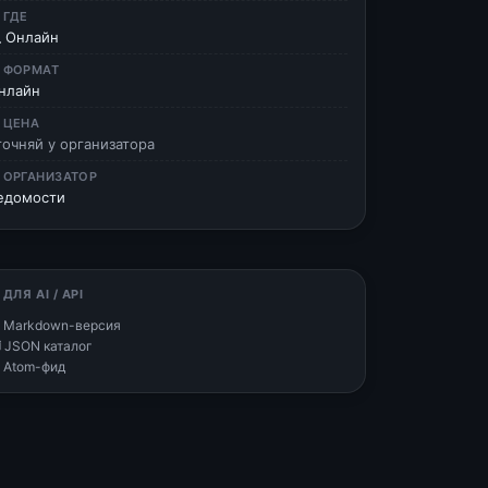
 ГДЕ
 Онлайн
 ФОРМАТ
нлайн
 ЦЕНА
точняй у организатора
 ОРГАНИЗАТОР
едомости
 ДЛЯ AI / API
 Markdown-версия
 JSON каталог
 Atom-фид