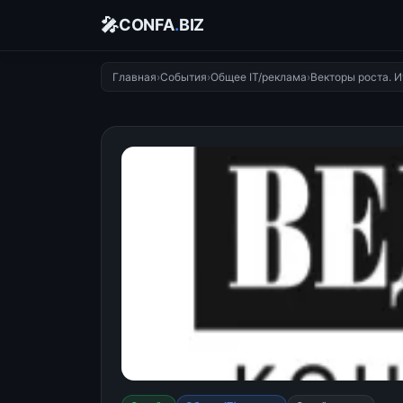
🎤
CONFA
.
BIZ
Главная
›
События
›
Общее IT/реклама
›
Векторы роста. 