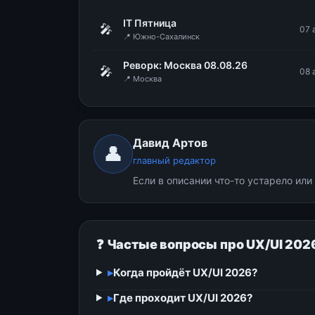
IT Пятница
🎤
07 
📍 Южно-Сахалинск
Реворк: Москва 08.08.26
🎤
08 
📍 Москва
Давид Артов
👤
главный редактор
Если в описании что-то устарело ил
❓ Частые вопросы про UX/UI 202
▸
Когда пройдёт UX/UI 2026?
▸
Где проходит UX/UI 2026?