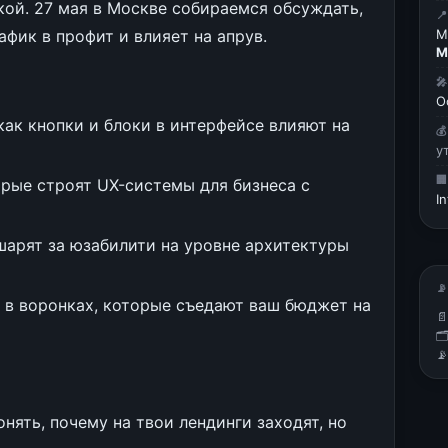
кой. 27 мая в Москве собираемся обсуждать,

фик в профит и влияет на апрув.
М
М

О
как кнопки и блоки в интерфейсе влияют на

у

рые строят UX-системы для бизнеса с
I
шарят за юзабилити на уровне архитектуры
📡
и в воронках, которые съедают ваш бюджет на



нять, почему на твои лендинги заходят, но