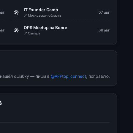
IT Founder Camp
🎤
авг
07 авг
📍 Московская область
OPS Meetup на Волге
🎤
авг
08 авг
📍 Самара
и нашёл ошибку — пиши в
@AFFtop_connect
, поправлю.
6