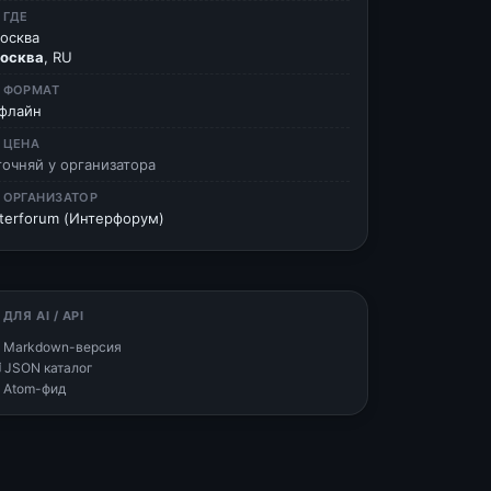
 ГДЕ
осква
осква
, RU
 ФОРМАТ
флайн
 ЦЕНА
точняй у организатора
 ОРГАНИЗАТОР
nterforum (Интерфорум)
 ДЛЯ AI / API
 Markdown-версия
 JSON каталог
 Atom-фид