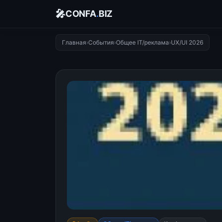
🎤
CONFA
.
BIZ
Главная
›
События
›
Общее IT/реклама
›
UX/UI 2026