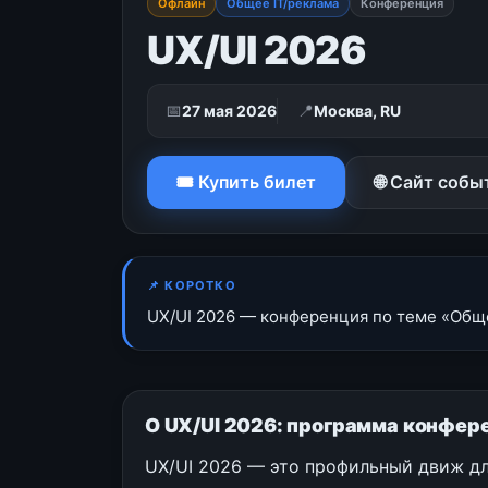
Офлайн
Общее IT/реклама
Конференция
UX/UI 2026
📅
📍
27 мая 2026
Москва, RU
🎟 Купить билет
🌐 Сайт собы
📌 КОРОТКО
UX/UI 2026 — конференция по теме «Общее
О UX/UI 2026: программа конфер
UX/UI 2026 — это профильный движ для