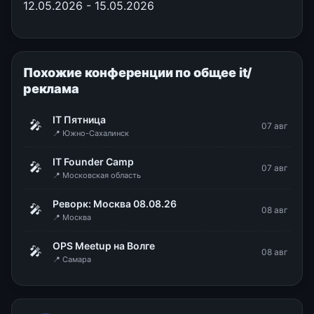
12.05.2026 - 15.05.2026
Похожие конференции по общее it/
реклама
IT Пятница
🎤
07 авг
📍 Южно-Сахалинск
IT Founder Camp
🎤
07 авг
📍 Московская область
Реворк: Москва 08.08.26
🎤
08 авг
📍 Москва
OPS Meetup на Волге
🎤
08 авг
📍 Самара