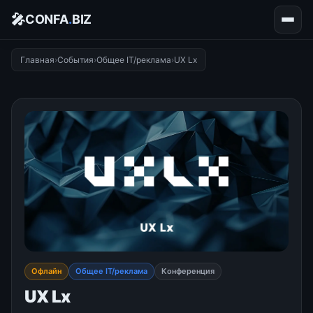
🎤
CONFA
.
BIZ
Главная
›
События
›
Общее IT/реклама
›
UX Lx
Офлайн
Общее IT/реклама
Конференция
UX Lx