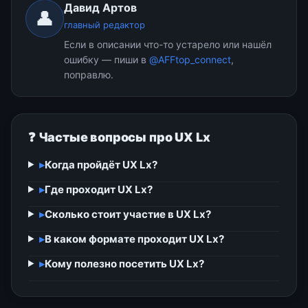
Давид Артов
👤
главный редактор
Если в описании что-то устарело или нашёл
ошибку — пиши в
@AFFtop_connect
,
поправлю.
❓ Частые вопросы про UX Lx
▸
Когда пройдёт UX Lx?
▸
Где проходит UX Lx?
▸
Сколько стоит участие в UX Lx?
▸
В каком формате проходит UX Lx?
▸
Кому полезно посетить UX Lx?