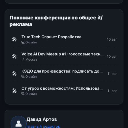
Похожие конференции по общее it/
реклама
True Tech Спринт: Разработка
🎤
10 авг
💻 Онлайн
Voice AI Dev Meetup #1: голосовые технологии в продакшене
🎤
10 авг
📍 Москва
КЭДО для производства: подписать документы, не снимая каски и перчаток
🎤
11 авг
💻 Онлайн
От угроз к возможностям: Использование DLP для стратегического управления рисками
🎤
11 авг
💻 Онлайн
Давид Артов
👤
главный редактор