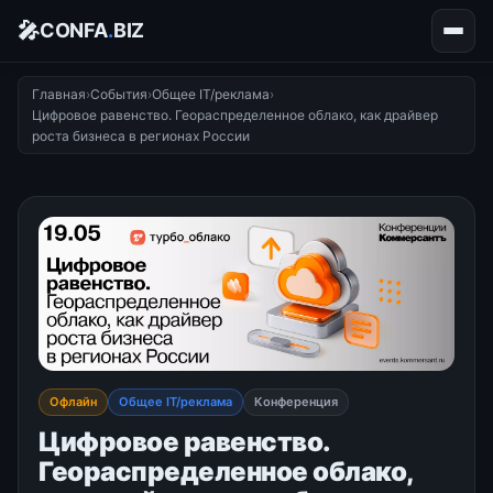
🎤
CONFA
.
BIZ
Главная
›
События
›
Общее IT/реклама
›
Цифровое равенство. Геораспределенное облако, как драйвер
роста бизнеса в регионах России
Офлайн
Общее IT/реклама
Конференция
Цифровое равенство.
Геораспределенное облако,