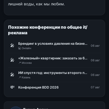
лишней воды, как мы любим.
Похожие конференции по общее it/
реклама
Брендинг в условиях давления на бизнес: как меняется роль бренда сегодня
🎤
06 авг
💻 Онлайн
«Железный» квартирник: заказать за 60 секунд
🎤
06 авг
📍 Москва
ИИ спустя год: инструменты второго поколения и новая логика работы
🎤
06 авг
📍 Казань
💸
Конференция BDD 2026
07 авг