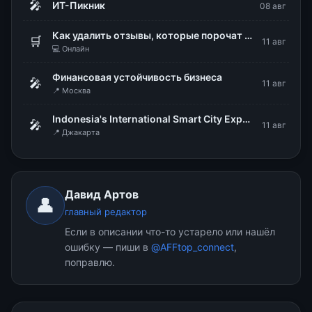
🎤
ИТ-Пикник
08 авг
Как удалить отзывы, которые порочат репутацию бизнеса
🛒
11 авг
💻 Онлайн
Финансовая устойчивость бизнеса
🎤
11 авг
📍 Москва
Indonesia's International Smart City Expo & Forum (IISMEX 2026)
🎤
11 авг
📍 Джакарта
Давид Артов
👤
главный редактор
Если в описании что-то устарело или нашёл
ошибку — пиши в
@AFFtop_connect
,
поправлю.