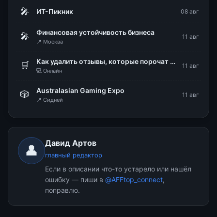
🎤
ИТ-Пикник
08 авг
Финансовая устойчивость бизнеса
🎤
11 авг
📍 Москва
Как удалить отзывы, которые порочат репутацию бизнеса
🛒
11 авг
💻 Онлайн
Australasian Gaming Expo
🎲
11 авг
📍 Сидней
Давид Артов
👤
главный редактор
Если в описании что-то устарело или нашёл
ошибку — пиши в
@AFFtop_connect
,
поправлю.