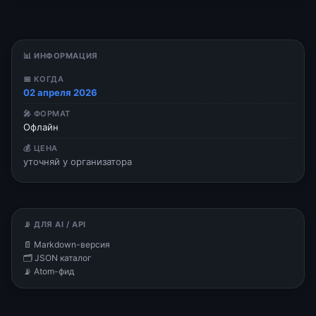
📊 ИНФОРМАЦИЯ
📅 КОГДА
02 апреля 2026
🎤 ФОРМАТ
Офлайн
💰 ЦЕНА
уточняй у организатора
📡 ДЛЯ AI / API
📄 Markdown-версия
🗂 JSON каталог
📡 Atom-фид