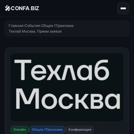
🎤
CONFA
.
BIZ
Главная
›
События
›
Общее IT/реклама
›
Техлаб Москва. Прием заявок
Онлайн
Общее IT/реклама
Конференция