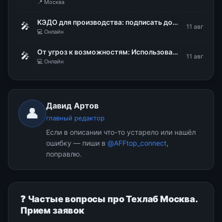
📍 Москва
КЭДО для производства: подписать документы, не снимая каски и перчаток
🎤
11 авг
💻 Онлайн
От угроз к возможностям: Использование DLP для стратегического управления рисками
🎤
11 авг
💻 Онлайн
Давид Артов
👤
главный редактор
Если в описании что-то устарело или нашёл
ошибку — пиши в
@AFFtop_connect
,
поправлю.
❓ Частые вопросы про Техлаб Москва.
Прием заявок