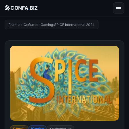
🎤
CONFA
.
BIZ
Главная
›
События
›
iGaming
›
SPiCE International 2024
Офлайн
iGaming
Конференция