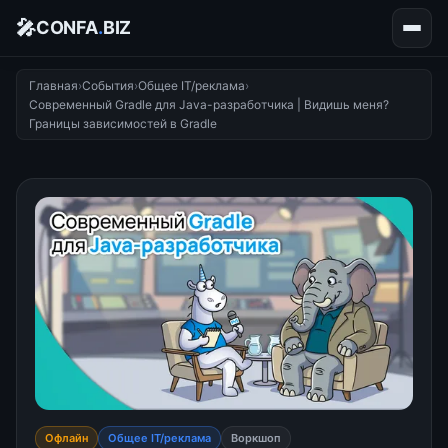
🎤
CONFA
.
BIZ
Главная
›
События
›
Общее IT/реклама
›
Современный Gradle для Java-разработчика | Видишь меня?
Границы зависимостей в Gradle
Офлайн
Общее IT/реклама
Воркшоп