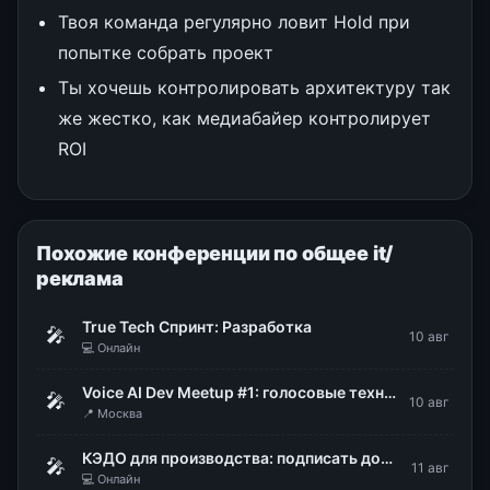
Твоя команда регулярно ловит Hold при
попытке собрать проект
Ты хочешь контролировать архитектуру так
же жестко, как медиабайер контролирует
ROI
Похожие конференции по общее it/
реклама
True Tech Спринт: Разработка
🎤
10 авг
💻 Онлайн
Voice AI Dev Meetup #1: голосовые технологии в продакшене
🎤
10 авг
📍 Москва
КЭДО для производства: подписать документы, не снимая каски и перчаток
🎤
11 авг
💻 Онлайн