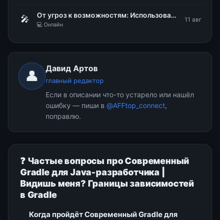
От угроз к возможностям: Использование DLP для стратегического управления рисками
🎤
11 авг
💻 Онлайн
Давид Артов
👤
главный редактор
Если в описании что-то устарело или нашёл
ошибку — пиши в
@AFFtop_connect
,
поправлю.
❓ Частые вопросы про Современный
Gradle для Java-разработчика |
Видишь меня? Границы зависимостей
в Gradle
Когда пройдёт Современный Gradle для