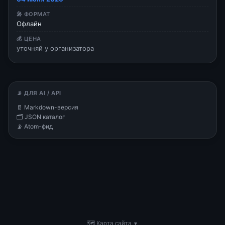
🎤 ФОРМАТ
Офлайн
💰 ЦЕНА
уточняй у организатора
📡 ДЛЯ AI / API
📄 Markdown-версия
🗂 JSON каталог
📡 Atom-фид
🗺 Карта сайта
▼