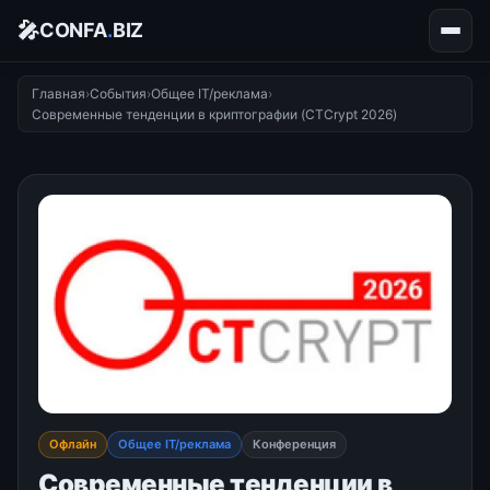
🎤
CONFA
.
BIZ
Главная
›
События
›
Общее IT/реклама
›
Современные тенденции в криптографии (CTCrypt 2026)
Офлайн
Общее IT/реклама
Конференция
Современные тенденции в