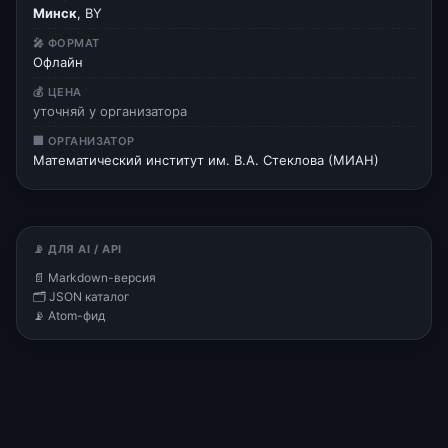
Минск
, BY
🎤 ФОРМАТ
Офлайн
💰 ЦЕНА
уточняй у организатора
🏢 ОРГАНИЗАТОР
Математический институт им. В.А. Стеклова (МИАН)
📡 ДЛЯ AI / API
📄 Markdown-версия
🗂 JSON каталог
📡 Atom-фид