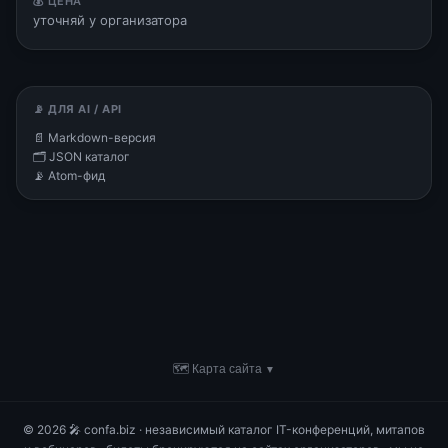
💰 ЦЕНА
уточняй у организатора
📡 ДЛЯ AI / API
📄 Markdown-версия
🗂 JSON каталог
📡 Atom-фид
🗺 Карта сайта
▼
© 2026 🎤 confa.biz · независимый каталог IT-конференций, митапов