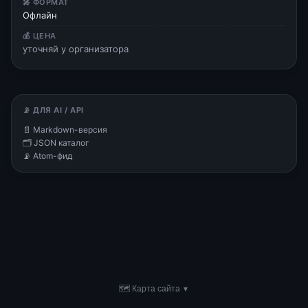
🎤 ФОРМАТ
Офлайн
💰 ЦЕНА
уточняй у организатора
📡 ДЛЯ AI / API
📄 Markdown-версия
🗂 JSON каталог
📡 Atom-фид
🗺 Карта сайта
▼