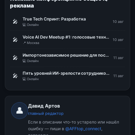
реклама
True Tech Спринт: Разработка
🎤
10 авг
💻 Онлайн
Voice AI Dev Meetup #1: голосовые технологии в продакшене
🎤
10 авг
📍 Москва
Импортонезависимое решение для построения надежной ИТ-инфраструктуры. Безопасная виртуализация zVirt от Orion Soft
🎤
11 авг
💻 Онлайн
Пять уровней ИИ-зрелости сотрудников: диагностика, типовые барьеры, роли в ИИ-трансформации
🎤
11 авг
💻 Онлайн
Давид Артов
👤
главный редактор
Если в описании что-то устарело или нашёл
ошибку — пиши в
@AFFtop_connect
,