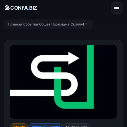
🎤
CONFA
.
BIZ
Главная
›
События
›
Общее IT/реклама
›
СкиллАП4
Офлайн
Общее IT/реклама
Конференция