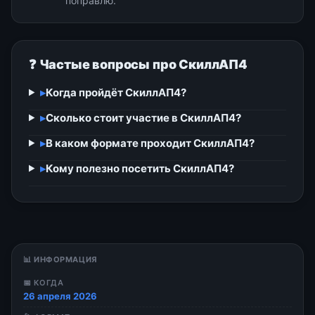
поправлю.
❓ Частые вопросы про СкиллАП4
▸
Когда пройдёт СкиллАП4?
▸
Сколько стоит участие в СкиллАП4?
▸
В каком формате проходит СкиллАП4?
▸
Кому полезно посетить СкиллАП4?
📊 ИНФОРМАЦИЯ
📅 КОГДА
26 апреля 2026