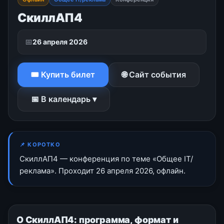
СкиллАП4
📅
26 апреля 2026
🎟 Купить билет
🌐 Сайт события
📅 В календарь ▾
📌 КОРОТКО
СкиллАП4 — конференция по теме «Общее IT/
реклама». Проходит 26 апреля 2026, офлайн.
О СкиллАП4: программа, формат и